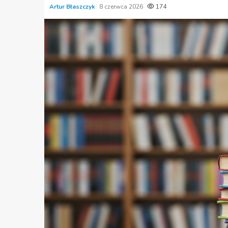
Artur Błaszczyk
8 czerwca 2026
174