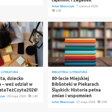
Artur Błaszczyk
7 czerwca 2026
105
I LITERATURA
BIBLIOTEKA I LITERATURA
ta, dziecko
80-lecie Miejskiej
 – weź udział w
Biblioteki w Piekarach
TataTeżCzyta2026!
Śląskich: Historia pełna
zmian i wspomnień
czyk
28 maja 2026
140
Artur Błaszczyk
27 maja 2026
156