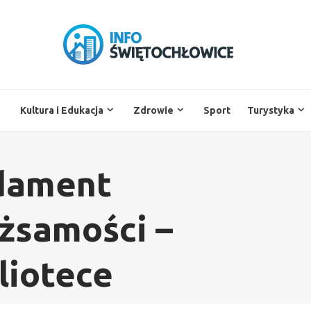
Kultura i Edukacja
Zdrowie
Sport
Turystyka
ndament
ożsamości –
liotece