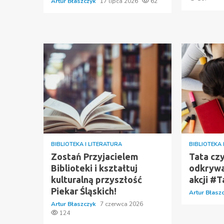
Artur Błaszczyk
17 lipca 2026
62
BIBLIOTEKA I LITERATURA
BIBLIOTEKA 
Zostań Przyjacielem
Tata czy
Biblioteki i kształtuj
odkrywa
kulturalną przyszłość
akcji #
Piekar Śląskich!
Artur Błasz
Artur Błaszczyk
7 czerwca 2026
124