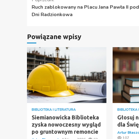
Kontynuuj
Ruch zablokowany na Placu Jana Pawła II po
czytanie
Dni Radzionkowa
Powiązane wpisy
BIBLIOTEKA I LITERATURA
BIBLIOTEKA 
Siemianowicka Biblioteka
Głosuj n
zyska nowoczesny wygląd
dla Świ
po gruntownym remoncie
Artur Błasz
107