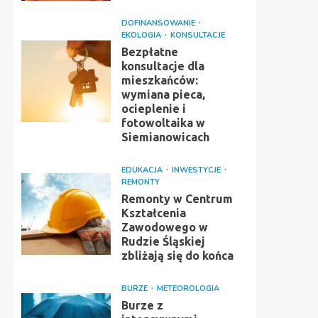
DOFINANSOWANIE
EKOLOGIA
KONSULTACJE
Bezpłatne
konsultacje dla
mieszkańców:
wymiana pieca,
ocieplenie i
fotowoltaika w
Siemianowicach
EDUKACJA
INWESTYCJE
REMONTY
Remonty w Centrum
Kształcenia
Zawodowego w
Rudzie Śląskiej
zbliżają się do końca
BURZE
METEOROLOGIA
Burze z