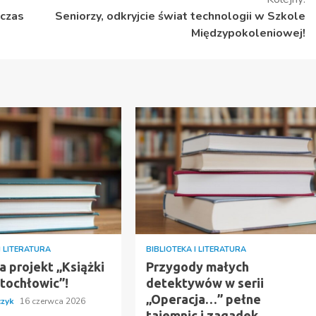
dczas
Seniorzy, odkryjcie świat technologii w Szkole
Międzypokoleniowej!
I LITERATURA
BIBLIOTEKA I LITERATURA
a projekt „Książki
Przygody małych
ętochłowic”!
detektywów w serii
„Operacja…” pełne
czyk
16 czerwca 2026
tajemnic i zagadek