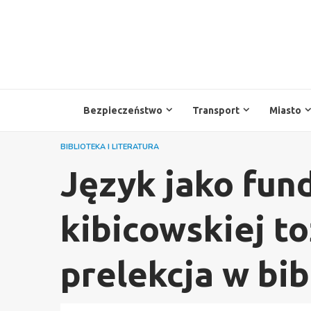
Przejdź
do
treści
Bezpieczeństwo
Transport
Miasto
BIBLIOTEKA I LITERATURA
Język jako fu
kibicowskiej t
prelekcja w bib