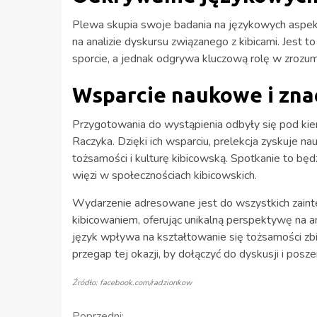
Plewa skupia swoje badania na językowych aspek
na analizie dyskursu związanego z kibicami. Jest t
sporcie, a jednak odgrywa kluczową rolę w zrozum
Wsparcie naukowe i znac
Przygotowania do wystąpienia odbyły się pod kier
Raczyka. Dzięki ich wsparciu, prelekcja zyskuje n
tożsamości i kulturę kibicowską. Spotkanie to będ
więzi w społecznościach kibicowskich.
Wydarzenie adresowane jest do wszystkich zainter
kibicowaniem, oferując unikalną perspektywę na an
język wpływa na kształtowanie się tożsamości zb
przegap tej okazji, by dołączyć do dyskusji i posz
Źródło: facebook.com/radzionkow
Poprzedni: