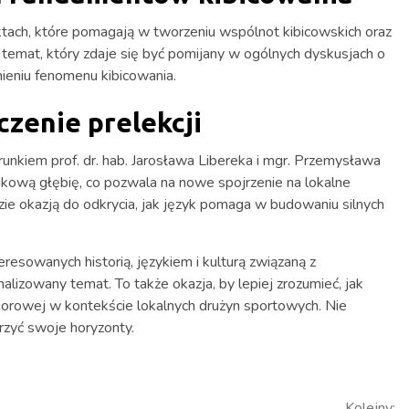
tach, które pomagają w tworzeniu wspólnot kibicowskich oraz
o temat, który zdaje się być pomijany w ogólnych dyskusjach o
ieniu fenomenu kibicowania.
zenie prelekcji
unkiem prof. dr. hab. Jarosława Libereka i mgr. Przemysława
aukową głębię, co pozwala na nowe spojrzenie na lokalne
zie okazją do odkrycia, jak język pomaga w budowaniu silnych
esowanych historią, językiem i kulturą związaną z
alizowany temat. To także okazja, by lepiej zrozumieć, jak
iorowej w kontekście lokalnych drużyn sportowych. Nie
erzyć swoje horyzonty.
Kolejny: