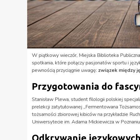
W piątkowy wieczór, Miejska Biblioteka Publiczn
spotkania, które połączy pasjonatów sportu i języ
pewnością przyciągnie uwagę:
związek między j
Przygotowania do fascyn
Stanisław Plewa, student filologii polskiej specjal
prelekcji zatytułowanej „Fermentowana Tożsamość
tożsamości zbiorowej kibiców na przykładzie Ruc
Uniwersytecie im. Adama Mickiewicza w Poznaniu
Odkrywanie językowych