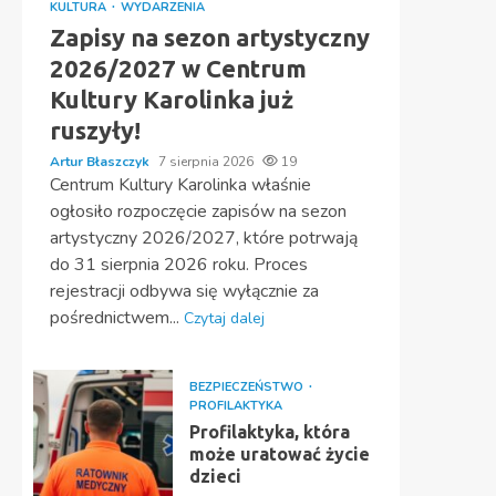
KULTURA
WYDARZENIA
Zapisy na sezon artystyczny
2026/2027 w Centrum
Kultury Karolinka już
ruszyły!
Artur Błaszczyk
7 sierpnia 2026
19
Centrum Kultury Karolinka właśnie
ogłosiło rozpoczęcie zapisów na sezon
artystyczny 2026/2027, które potrwają
do 31 sierpnia 2026 roku. Proces
rejestracji odbywa się wyłącznie za
pośrednictwem...
Czytaj dalej
8:00
9:00
10:00
11:00
BEZPIECZEŃSTWO
PROFILAKTYKA
Profilaktyka, która
21°C
21°C
21°C
22°C
może uratować życie
88%
81%
73%
65%
dzieci