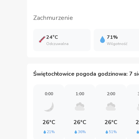
Zachmurzenie
24°C
71%
Odczuwalna
Wilgotność
Świętochłowice pogoda godzinowa: 7 si
0:00
1:00
2:00
26°C
26°C
26°C
2
21%
36%
51%