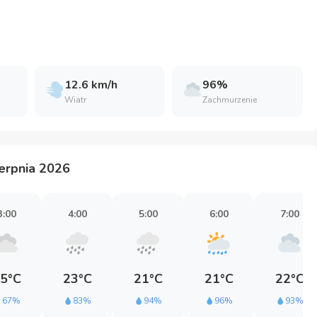
12.6 km/h
96%
Wiatr
Zachmurzenie
erpnia 2026
3:00
4:00
5:00
6:00
7:00
5°C
23°C
21°C
21°C
22°C
67%
83%
94%
96%
93%