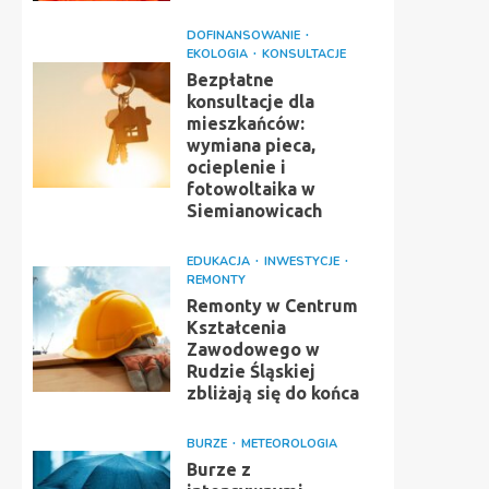
DOFINANSOWANIE
EKOLOGIA
KONSULTACJE
Bezpłatne
konsultacje dla
mieszkańców:
wymiana pieca,
ocieplenie i
fotowoltaika w
Siemianowicach
EDUKACJA
INWESTYCJE
REMONTY
Remonty w Centrum
Kształcenia
Zawodowego w
Rudzie Śląskiej
zbliżają się do końca
BURZE
METEOROLOGIA
Burze z