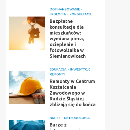
DOFINANSOWANIE
EKOLOGIA
KONSULTACJE
Bezpłatne
konsultacje dla
mieszkańców:
wymiana pieca,
ocieplenie i
fotowoltaika w
Siemianowicach
EDUKACJA
INWESTYCJE
REMONTY
Remonty w Centrum
Kształcenia
Zawodowego w
Rudzie Śląskiej
zbliżają się do końca
BURZE
METEOROLOGIA
Burze z