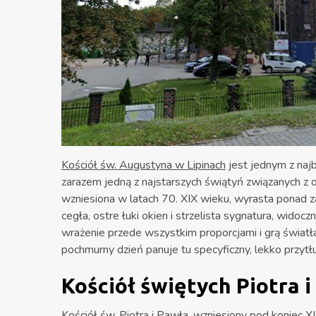
Kościół św. Augustyna w Lipinach
jest jednym z naj
zarazem jedną z najstarszych świątyń związanych z 
wzniesiona w latach 70. XIX wieku, wyrasta ponad z
cegła, ostre łuki okien i strzelista sygnatura, wido
wrażenie przede wszystkim proporcjami i grą światł
pochmurny dzień panuje tu specyficzny, lekko przytłu
Kościół świętych Piotra 
Kościół św. Piotra i Pawła
, wzniesiony pod koniec X