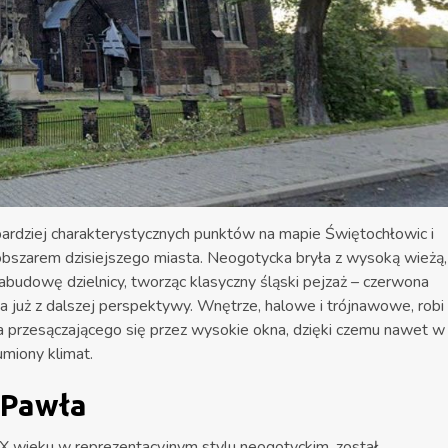
bardziej charakterystycznych punktów na mapie Świętochłowic i
obszarem dzisiejszego miasta. Neogotycka bryła z wysoką wieżą,
abudowę dzielnicy, tworząc klasyczny śląski pejzaż – czerwona
czna już z dalszej perspektywy. Wnętrze, halowe i trójnawowe, robi
a przesączającego się przez wysokie okna, dzięki czemu nawet w
miony klimat.​
i Pawła
IX wieku w reprezentacyjnym stylu neogotyckim, został