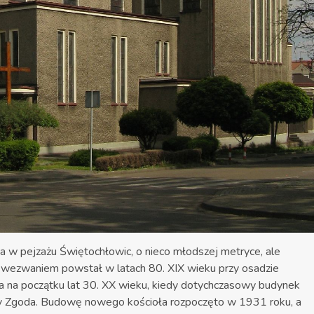
a w pejzażu Świętochłowic, o nieco młodszej metryce, ale
tym wezwaniem powstał w latach 80. XIX wieku przy osadzie
ała na początku lat 30. XX wieku, kiedy dotychczasowy budynek
nicy Zgoda. Budowę nowego kościoła rozpoczęto w 1931 roku, a