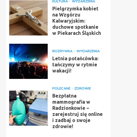
KULTURA
WYDARZENIA
Pielgrzymka kobiet
na Wzgórzu
Kalwaryjskim:
duchowe spotkanie
w Piekarach Śląskich
ROZRYWKA
WYDARZENIA
Letnia potańcówka:
tańczymy w rytmie
wakacji!
POLECANE
ZDROWIE
Bezpłatna
mammografia w
Radzionkowie –
zarejestruj się online
i zadbaj o swoje
zdrowie!