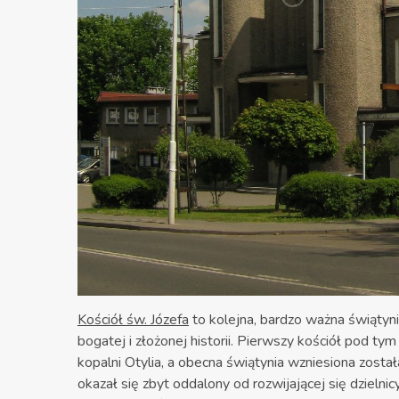
Kościół św. Józefa
to kolejna, bardzo ważna świątyni
bogatej i złożonej historii. Pierwszy kościół pod 
kopalni Otylia, a obecna świątynia wzniesiona zost
okazał się zbyt oddalony od rozwijającej się dziel