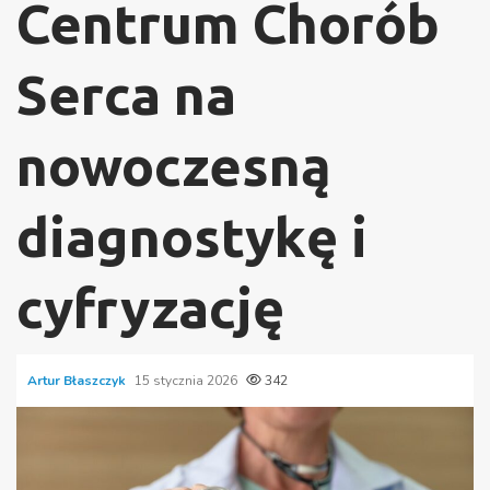
Centrum Chorób
Serca na
nowoczesną
diagnostykę i
cyfryzację
Artur Błaszczyk
15 stycznia 2026
342