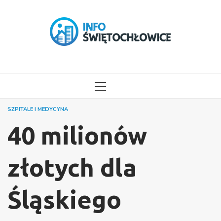
Przejdź
do
treści
MENU
GŁÓWNE
SZPITALE I MEDYCYNA
40 milionów
złotych dla
Śląskiego