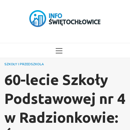
Przejdź
do
treści
MENU
GŁÓWNE
SZKOŁY I PRZEDSZKOLA
60-lecie Szkoły
Podstawowej nr 4
w Radzionkowie: