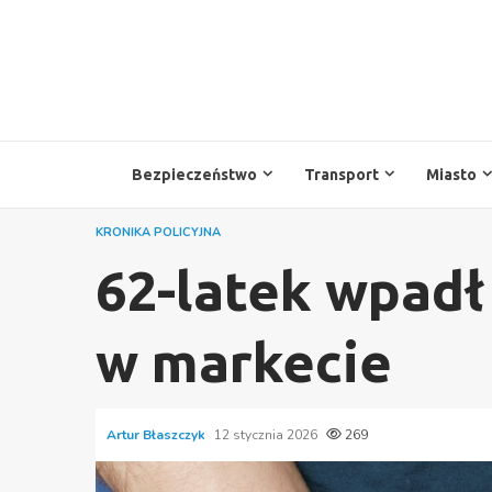
Przejdź
do
treści
Bezpieczeństwo
Transport
Miasto
KRONIKA POLICYJNA
62-latek wpadł
w markecie
Artur Błaszczyk
12 stycznia 2026
269