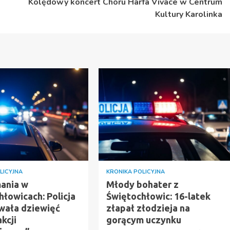
Kolędowy koncert Chóru Harfa Vivace w Centrum
Kultury Karolinka
LICYJNA
KRONIKA POLICYJNA
ania w
Młody bohater z
łowicach: Policja
Świętochłowic: 16-latek
wała dziewięć
złapał złodzieja na
kcji
gorącym uczynku