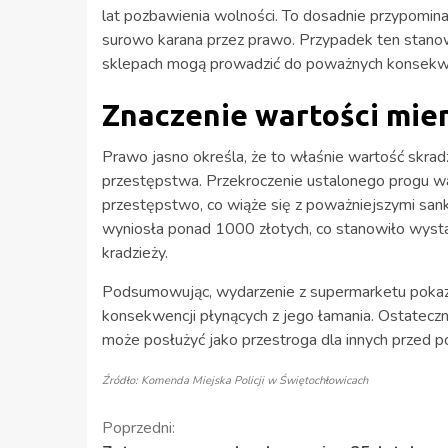
lat pozbawienia wolności. To dosadnie przypomina, ż
surowo karana przez prawo. Przypadek ten stanow
sklepach mogą prowadzić do poważnych konsekwe
Znaczenie wartości mie
Prawo jasno określa, że to właśnie wartość skradz
przestępstwa. Przekroczenie ustalonego progu w
przestępstwo, co wiąże się z poważniejszymi sa
wyniosła ponad 1000 złotych, co stanowiło wyst
kradzieży.
Podsumowując, wydarzenie z supermarketu pokazu
konsekwencji płynących z jego łamania. Ostateczna
może posłużyć jako przestroga dla innych przed 
Źródło: Komenda Miejska Policji w Świętochłowicach
Kontynuuj
Poprzedni: