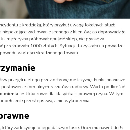
cydentu z kradzieżą, który przykuł uwagę lokalnych służb
 niepokojące zachowanie jednego z klientów, co doprowadziło
etni mężczyzna próbował opuścić sklep, nie płacąc za
ć przekraczała 1000 złotych. Sytuacja ta zyskała na powadze,
z powodu wartości skradzionego towaru.
trzymanie
tórzy przejęli ujętego przez ochronę mężczyznę. Funkcjonariusze
 postawienie formalnych zarzutów kradzieży. Warto podkreślić,
o mienia
jest kluczowe dla klasyfikacji prawnej czynu. W tym
popełnienie przestępstwa, a nie wykroczenia.
 prawne
 który zadecyduje o jego dalszym losie. Grozi mu nawet do 5