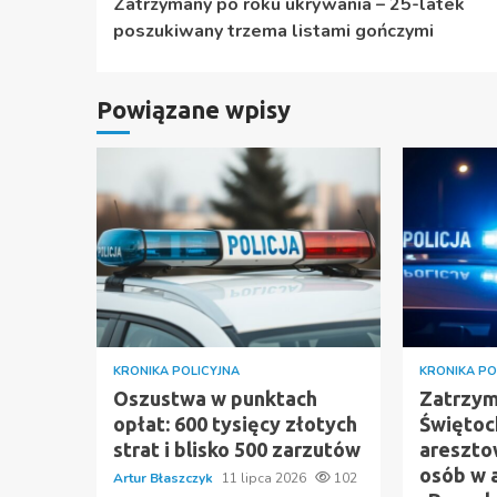
Zatrzymany po roku ukrywania – 25-latek
czytanie
poszukiwany trzema listami gończymi
Powiązane wpisy
KRONIKA POLICYJNA
KRONIKA PO
Oszustwa w punktach
Zatrzym
opłat: 600 tysięcy złotych
Świętoch
strat i blisko 500 zarzutów
areszto
osób w a
Artur Błaszczyk
11 lipca 2026
102