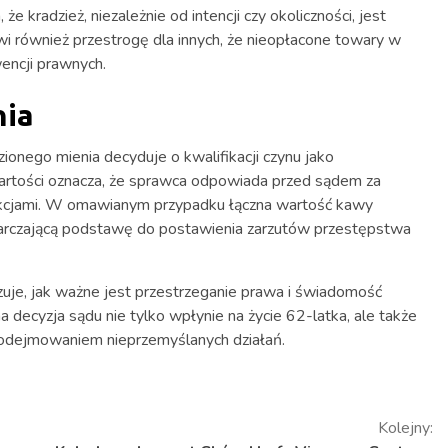
e kradzież, niezależnie od intencji czy okoliczności, jest
i również przestrogę dla innych, że nieopłacone towary w
ncji prawnych.
nia
ionego mienia decyduje o kwalifikacji czynu jako
artości oznacza, że sprawca odpowiada przed sądem za
nkcjami. W omawianym przypadku łączna wartość kawy
arczającą podstawę do postawienia zarzutów przestępstwa
je, jak ważne jest przestrzeganie prawa i świadomość
 decyzja sądu nie tylko wpłynie na życie 62-latka, ale także
podejmowaniem nieprzemyślanych działań.
Kolejny: