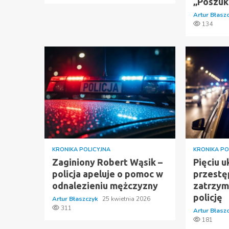
„Poszuk
Artur Błasz
134
KRONIKA POLICYJNA
KRONIKA PO
Zaginiony Robert Wąsik –
Pięciu u
policja apeluje o pomoc w
przest
odnalezieniu mężczyzny
zatrzym
policję
Artur Błaszczyk
25 kwietnia 2026
311
Artur Błasz
181