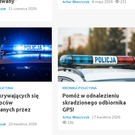
iwany”
Artur Błaszczyk
6 maja 2026
231
czyk
11 czerwca 2026
LICYJNA
KRONIKA POLICYJNA
krywających się
Pomóż w odnalezieniu
ępców
skradzionego odbiornika
anych przez
GPS!
Artur Błaszczyk
17 kwietnia 2026
181
czyk
20 kwietnia 2026