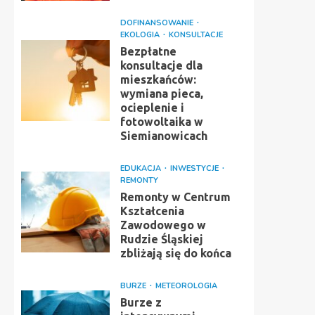
DOFINANSOWANIE
EKOLOGIA
KONSULTACJE
Bezpłatne
konsultacje dla
mieszkańców:
wymiana pieca,
ocieplenie i
fotowoltaika w
Siemianowicach
EDUKACJA
INWESTYCJE
REMONTY
Remonty w Centrum
Kształcenia
Zawodowego w
Rudzie Śląskiej
zbliżają się do końca
BURZE
METEOROLOGIA
Burze z