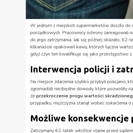
W jednym z miejskich supermarketów doszło do in
porządkowych. Pracownicy ochrony zareagowali na
do jego zatrzymania. Jak się później okazało, 62-l
kilkanaście opakowań kawy, których łączna wartoś
gdyż czyn ten kwalifikuje się jako przestępstwo 
Interwencja policji i za
Na miejsce zdarzenia szybko przybyli policjanci, k
zgromadzili niezbędne dowody, które pozwoliły na
że
przekroczenie progu wartości skradzioneg
przypadku, mężczyzna stanął wobec oskarżenia o 
Możliwe konsekwencje
Zatrzymany 62-latek wkrótce stanie przed sądem,