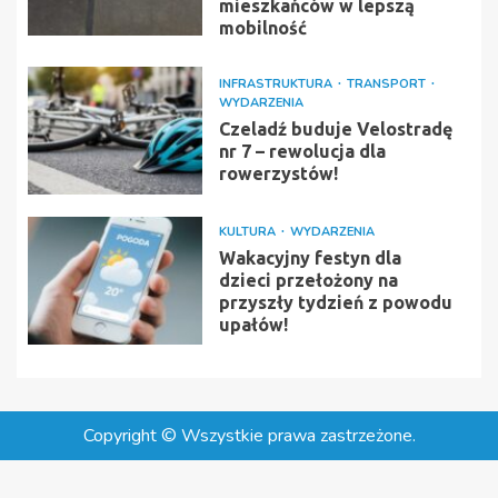
mieszkańców w lepszą
mobilność
INFRASTRUKTURA
TRANSPORT
WYDARZENIA
Czeladź buduje Velostradę
nr 7 – rewolucja dla
rowerzystów!
KULTURA
WYDARZENIA
Wakacyjny festyn dla
dzieci przełożony na
przyszły tydzień z powodu
upałów!
Copyright © Wszystkie prawa zastrzeżone.