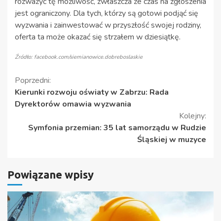
rozważyć tę możliwość, zwłaszcza że czas na zgłoszenia
jest ograniczony. Dla tych, którzy są gotowi podjąć się
wyzwania i zainwestować w przyszłość swojej rodziny,
oferta ta może okazać się strzałem w dziesiątkę.
Źródło: facebook.com/siemianowice.dobreboslaskie
Kontynuuj
Poprzedni:
Kierunki rozwoju oświaty w Zabrzu: Rada
czytanie
Dyrektorów omawia wyzwania
Kolejny:
Symfonia przemian: 35 lat samorządu w Rudzie
Śląskiej w muzyce
Powiązane wpisy