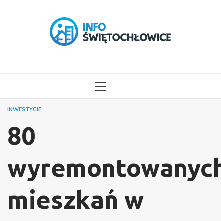
Przejdź
do
treści
MENU
GŁÓWNE
INWESTYCJE
80
wyremontowanyc
mieszkań w