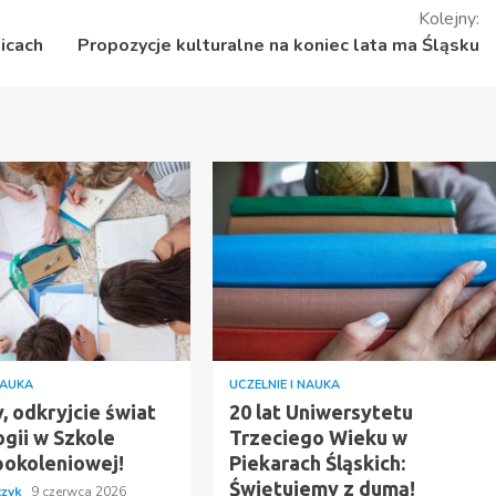
Kolejny:
icach
Propozycje kulturalne na koniec lata ma Śląsku
NAUKA
UCZELNIE I NAUKA
, odkryjcie świat
20 lat Uniwersytetu
gii w Szkole
Trzeciego Wieku w
okoleniowej!
Piekarach Śląskich:
Świętujemy z dumą!
czyk
9 czerwca 2026