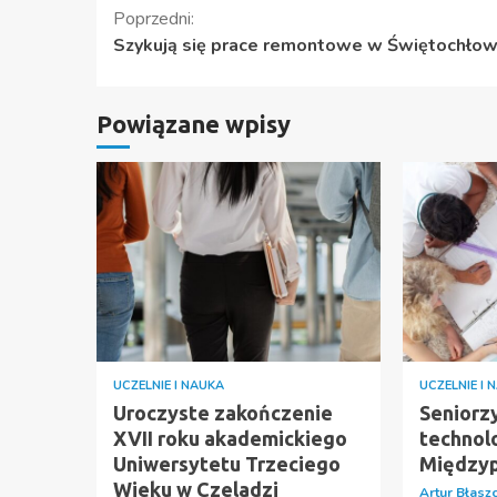
Kontynuuj
Poprzedni:
Szykują się prace remontowe w Świętochłow
czytanie
Powiązane wpisy
UCZELNIE I NAUKA
UCZELNIE I 
Uroczyste zakończenie
Seniorzy
XVII roku akademickiego
technolo
Uniwersytetu Trzeciego
Międzyp
Wieku w Czeladzi
Artur Błasz