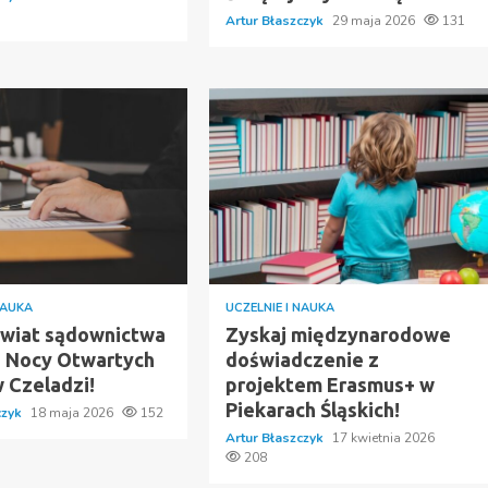
Artur Błaszczyk
29 maja 2026
131
NAUKA
UCZELNIE I NAUKA
świat sądownictwa
Zyskaj międzynarodowe
 Nocy Otwartych
doświadczenie z
 Czeladzi!
projektem Erasmus+ w
Piekarach Śląskich!
czyk
18 maja 2026
152
Artur Błaszczyk
17 kwietnia 2026
208