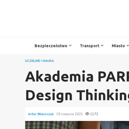
Przejdź
do
treści
Bezpieczeństwo
Transport
Miasto
UCZELNIE I NAUKA
Akademia PARP
Design Thinkin
Artur Błaszczyk
19 sierpnia 2021
1172