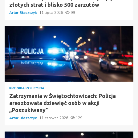
złotych strat i blisko 500 zarzutów
Artur Błaszczyk
11 lipca 2026
99
KRONIKA POLICYJNA
Zatrzymania w Świętochłowicach: Policja
aresztowała dziewięć osób w akcji
„Poszukiwany”
Artur Błaszczyk
11 czerwca 2026
129