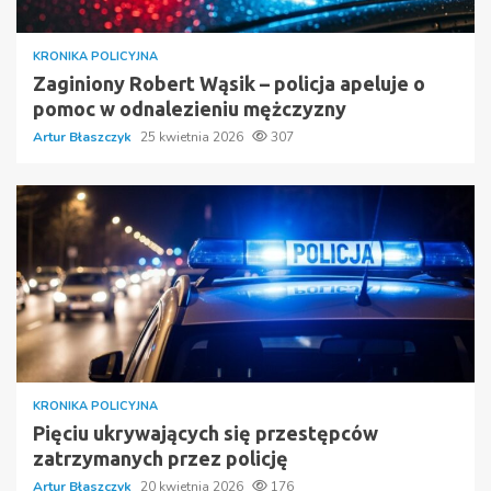
KRONIKA POLICYJNA
Zaginiony Robert Wąsik – policja apeluje o
pomoc w odnalezieniu mężczyzny
Artur Błaszczyk
25 kwietnia 2026
307
KRONIKA POLICYJNA
Pięciu ukrywających się przestępców
zatrzymanych przez policję
Artur Błaszczyk
20 kwietnia 2026
176