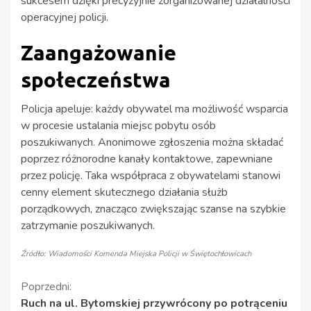
sukcesem dzięki precyzyjnie zorganizowanej działalności
operacyjnej policji.
Zaangażowanie
społeczeństwa
Policja apeluje: każdy obywatel ma możliwość wsparcia
w procesie ustalania miejsc pobytu osób
poszukiwanych. Anonimowe zgłoszenia można składać
poprzez różnorodne kanały kontaktowe, zapewniane
przez policję. Taka współpraca z obywatelami stanowi
cenny element skutecznego działania służb
porządkowych, znacząco zwiększając szanse na szybkie
zatrzymanie poszukiwanych.
Źródło: Wiadomości Komenda Miejska Policji w Świętochłowicach
Kontynuuj
Poprzedni:
Ruch na ul. Bytomskiej przywrócony po potrąceniu