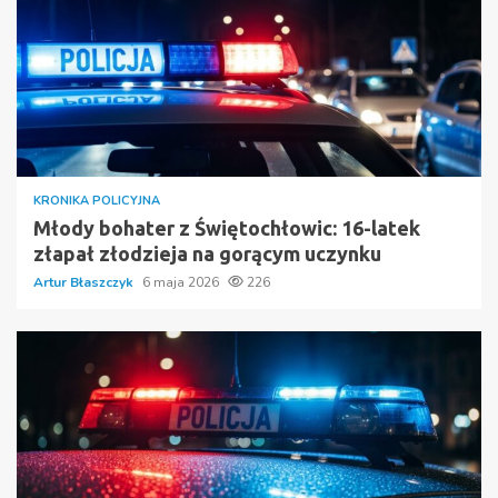
KRONIKA POLICYJNA
Młody bohater z Świętochłowic: 16-latek
złapał złodzieja na gorącym uczynku
Artur Błaszczyk
6 maja 2026
226