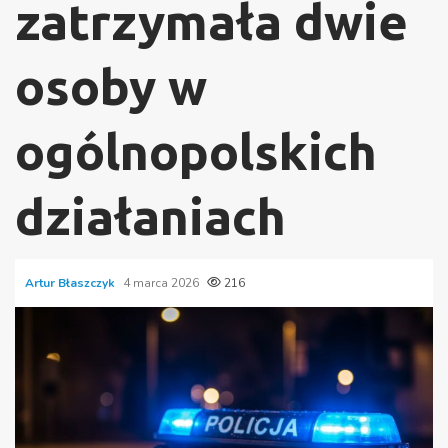
zatrzymała dwie
osoby w
ogólnopolskich
działaniach
Artur Błaszczyk
4 marca 2026
216