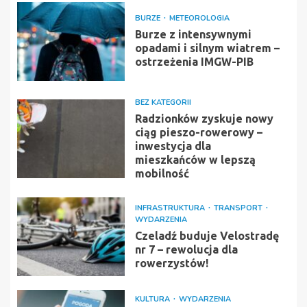
BURZE
METEOROLOGIA
Burze z intensywnymi
opadami i silnym wiatrem –
ostrzeżenia IMGW-PIB
BEZ KATEGORII
Radzionków zyskuje nowy
ciąg pieszo-rowerowy –
inwestycja dla
mieszkańców w lepszą
mobilność
INFRASTRUKTURA
TRANSPORT
WYDARZENIA
Czeladź buduje Velostradę
nr 7 – rewolucja dla
rowerzystów!
KULTURA
WYDARZENIA