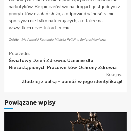
narkotyków. Bezpieczeństwo na drogach jest jednym z
priorytetów działań służb, a odpowiedzialność za nie
spoczywa nie tylko na kierujących, ale także na
wszystkich uczestnikach ruchu.
Źródło: Wiadomości Komenda Miejska Policji w Świętochłowicach
Kontynuuj
Poprzedni:
Światowy Dzień Zdrowia: Uznanie dla
czytanie
Niezastąpionych Pracowników Ochrony Zdrowia
Kolejny:
Złodziej z pałką – pomóż w jego identyfikacji!
Powiązane wpisy