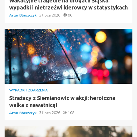
Wakacyjne tragedie na drogach Śląska:
wypadki i nietrzeźwi kierowcy w statystykach
Artur Błaszczyk
3 lipca 2026
96
WYPADKI I ZDARZENIA
Strażacy z Siemianowic w akcji: heroiczna
walka z nawałnicą!
Artur Błaszczyk
3 lipca 2026
108