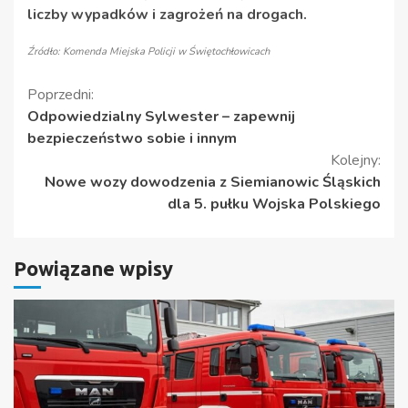
liczby wypadków i zagrożeń na drogach.
Źródło: Komenda Miejska Policji w Świętochłowicach
Kontynuuj
Poprzedni:
Odpowiedzialny Sylwester – zapewnij
czytanie
bezpieczeństwo sobie i innym
Kolejny:
Nowe wozy dowodzenia z Siemianowic Śląskich
dla 5. pułku Wojska Polskiego
Powiązane wpisy