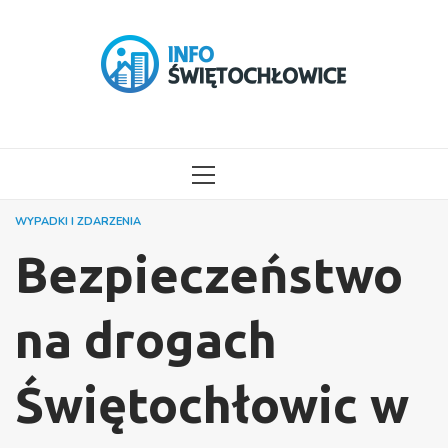
Przejdź
do
treści
MENU
GŁÓWNE
WYPADKI I ZDARZENIA
Bezpieczeństwo
na drogach
Świętochłowic w