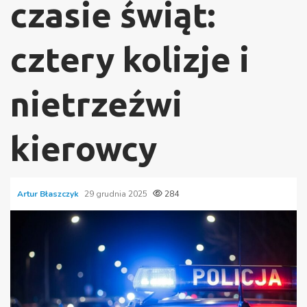
czasie świąt:
cztery kolizje i
nietrzeźwi
kierowcy
Artur Błaszczyk
29 grudnia 2025
284