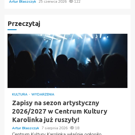
Artur Błaszczyk
25 czerwca 2026
122
Przeczytaj
KULTURA
WYDARZENIA
Zapisy na sezon artystyczny
2026/2027 w Centrum Kultury
Karolinka już ruszyły!
Artur Błaszczyk
7 sierpnia 2026
18
Centrum Kultury Karolinka właśnie ogłosiło