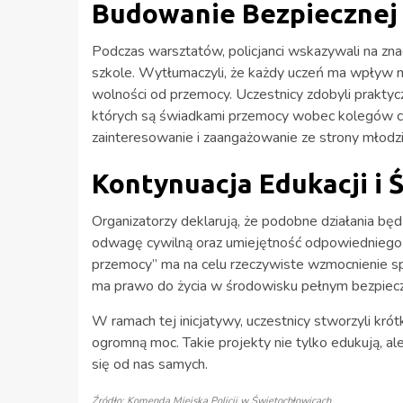
Budowanie Bezpiecznej 
Podczas warsztatów, policjanci wskazywali na zn
szkole. Wytłumaczyli, że każdy uczeń ma wpływ na
wolności od przemocy. Uczestnicy zdobyli praktyc
których są świadkami przemocy wobec kolegów cz
zainteresowanie i zaangażowanie ze strony młodzi
Kontynuacja Edukacji i
Organizatorzy deklarują, że podobne działania bę
odwagę cywilną oraz umiejętność odpowiedniego 
przemocy” ma na celu rzeczywiste wzmocnienie sp
ma prawo do życia w środowisku pełnym bezpiecz
W ramach tej inicjatywy, uczestnicy stworzyli kró
ogromną moc. Takie projekty nie tylko edukują, ale
się od nas samych.
Źródło: Komenda Miejska Policji w Świętochłowicach