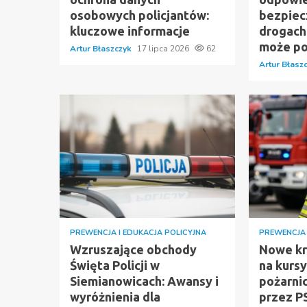
osobowych policjantów:
bezpiec
kluczowe informacje
drogach:
może p
Artur Błaszczyk
17 lipca 2026
62
Artur Błasz
PREWENCJA I EDUKACJA POLICYJNA
PREWENCJA 
Wzruszające obchody
Nowe kry
Święta Policji w
na kurs
Siemianowicach: Awansy i
pożarni
wyróżnienia dla
przez P