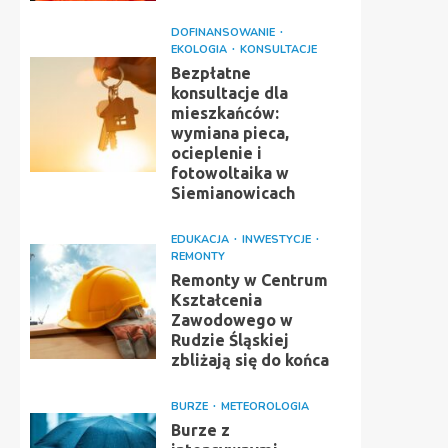
DOFINANSOWANIE
EKOLOGIA
KONSULTACJE
Bezpłatne
konsultacje dla
mieszkańców:
wymiana pieca,
ocieplenie i
fotowoltaika w
Siemianowicach
EDUKACJA
INWESTYCJE
REMONTY
Remonty w Centrum
Kształcenia
Zawodowego w
Rudzie Śląskiej
zbliżają się do końca
BURZE
METEOROLOGIA
Burze z