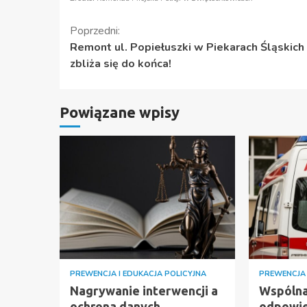
Kontynuuj
Poprzedni:
Remont ul. Popiełuszki w Piekarach Śląskich
czytanie
zbliża się do końca!
Powiązane wpisy
PREWENCJA I EDUKACJA POLICYJNA
PREWENCJA 
Nagrywanie interwencji a
Wspóln
ochrona danych
odpowie