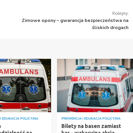
Kolejny:
Zimowe opony – gwarancja bezpieczeństwa na
śliskich drogach
I EDUKACJA POLICYJNA
PREWENCJA I EDUKACJA POLICYJNA
a
Bilety na basen zamiast
dzialność za
kar – wakacyjna akcja