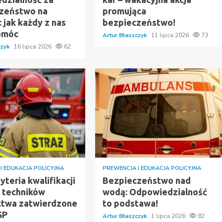
zeństwo na
promująca
 jak każdy z nas
bezpieczeństwo!
omóc
Artur Błaszczyk
11 lipca 2026
73
czyk
16 lipca 2026
62
I EDUKACJA POLICYJNA
PREWENCJA I EDUKACJA POLICYJNA
teria kwalifikacji
Bezpieczeństwo nad
y techników
wodą: Odpowiedzialność
ctwa zatwierdzone
to podstawa!
SP
Artur Błaszczyk
1 lipca 2026
82