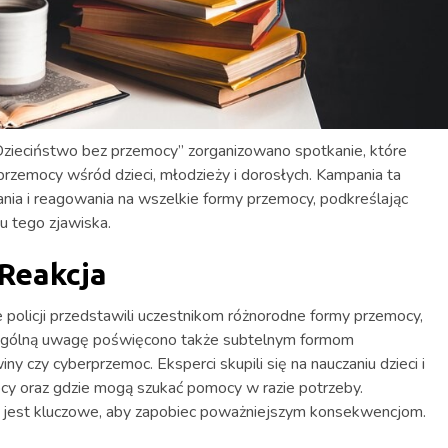
Dzieciństwo bez przemocy” zorganizowano spotkanie, które
rzemocy wśród dzieci, młodzieży i dorosłych. Kampania ta
ania i reagowania na wszelkie formy przemocy, podkreślając
u tego zjawiska.
 Reakcja
ze policji przedstawili uczestnikom różnorodne formy przemocy,
zczególną uwagę poświęcono także subtelnym formom
ny czy cyberprzemoc. Eksperci skupili się na nauczaniu dzieci i
ocy oraz gdzie mogą szukać pomocy w razie potrzeby.
ji jest kluczowe, aby zapobiec poważniejszym konsekwencjom.