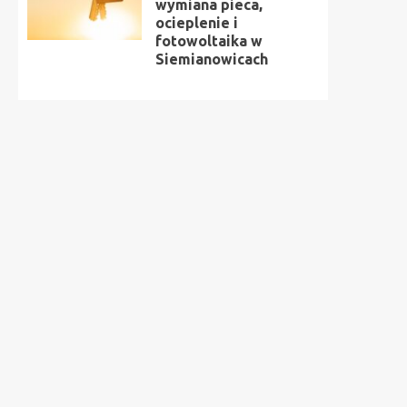
wymiana pieca,
ocieplenie i
fotowoltaika w
Siemianowicach