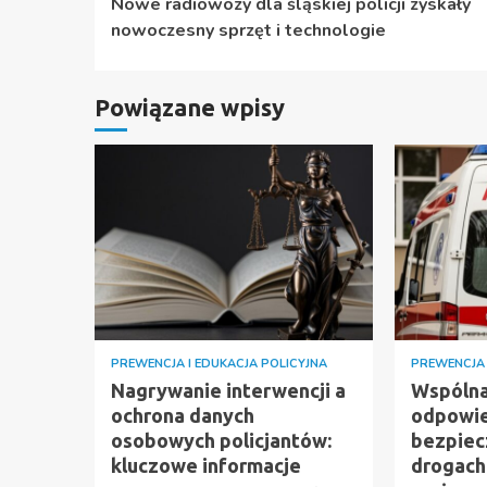
Nowe radiowozy dla śląskiej policji zyskały
czytanie
nowoczesny sprzęt i technologie
Powiązane wpisy
PREWENCJA I EDUKACJA POLICYJNA
PREWENCJA 
Nagrywanie interwencji a
Wspóln
ochrona danych
odpowie
osobowych policjantów:
bezpiec
kluczowe informacje
drogach: