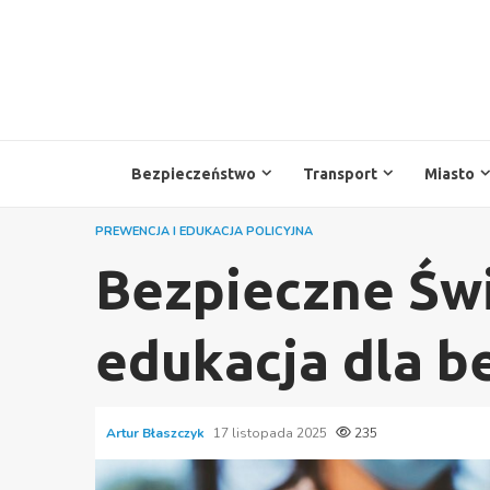
Przejdź
do
treści
Bezpieczeństwo
Transport
Miasto
PREWENCJA I EDUKACJA POLICYJNA
Bezpieczne Świ
edukacja dla b
Artur Błaszczyk
17 listopada 2025
235