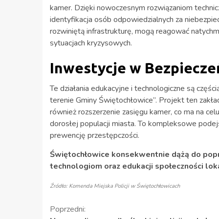
kamer. Dzięki nowoczesnym rozwiązaniom technic
identyfikacja osób odpowiedzialnych za niebezpie
rozwiniętą infrastrukturę, mogą reagować natychm
sytuacjach kryzysowych.
Inwestycje w Bezpiecz
Te działania edukacyjne i technologiczne są częśc
terenie Gminy Świętochłowice”. Projekt ten zakłada
również rozszerzenie zasięgu kamer, co ma na cel
dorosłej populacji miasta. To kompleksowe podej
prewencję przestępczości.
Świętochłowice konsekwentnie dążą do pop
technologiom oraz edukacji społeczności loka
Źródło: Komenda Miejska Policji w Świętochłowicach
Kontynuuj
Poprzedni: