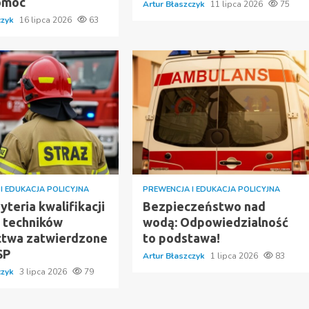
omóc
Artur Błaszczyk
11 lipca 2026
75
czyk
16 lipca 2026
63
I EDUKACJA POLICYJNA
PREWENCJA I EDUKACJA POLICYJNA
teria kwalifikacji
Bezpieczeństwo nad
y techników
wodą: Odpowiedzialność
ctwa zatwierdzone
to podstawa!
SP
Artur Błaszczyk
1 lipca 2026
83
czyk
3 lipca 2026
79