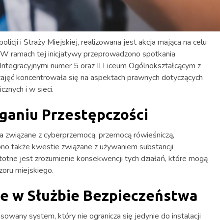
cji i Straży Miejskiej, realizowana jest akcja mająca na celu
 W ramach tej inicjatywy przeprowadzono spotkania
ntegracyjnymi numer 5 oraz II Liceum Ogólnokształcącym z
 zajęć koncentrowała się na aspektach prawnych dotyczących
znych i w sieci.
eganiu Przestępczości
a związane z cyberprzemocą, przemocą rówieśniczą,
no także kwestie związane z używaniem substancji
istotne jest zrozumienie konsekwencji tych działań, które mogą
oru miejskiego.
e w Służbie Bezpieczeństwa
wany system, który nie ogranicza się jedynie do instalacji