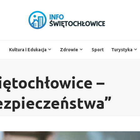
Kultura i Edukacja
Zdrowie
Sport
Turystyka
ętochłowice –
ezpieczeństwa”