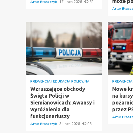
może p
Artur Błaszczyk
17 lipca 2026
62
Artur Błasz
PREWENCJA I EDUKACJA POLICYJNA
PREWENCJA 
Wzruszające obchody
Nowe kry
Święta Policji w
na kurs
Siemianowicach: Awansy i
pożarni
wyróżnienia dla
przez P
funkcjonariuszy
Artur Błasz
Artur Błaszczyk
3 lipca 2026
98