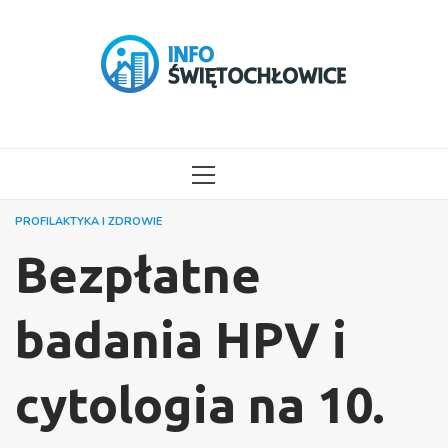
Przejdź
do
treści
MENU
GŁÓWNE
PROFILAKTYKA I ZDROWIE
Bezpłatne
badania HPV i
cytologia na 10.