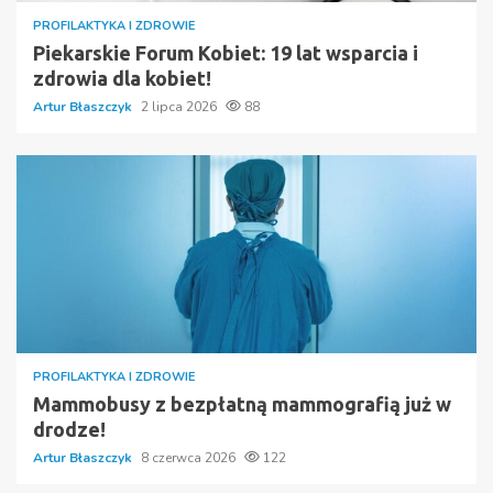
PROFILAKTYKA I ZDROWIE
Piekarskie Forum Kobiet: 19 lat wsparcia i
zdrowia dla kobiet!
Artur Błaszczyk
2 lipca 2026
88
PROFILAKTYKA I ZDROWIE
Mammobusy z bezpłatną mammografią już w
drodze!
Artur Błaszczyk
8 czerwca 2026
122