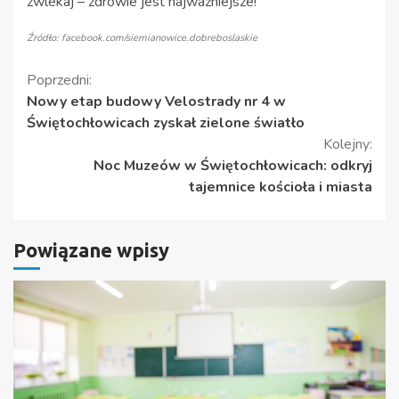
zwlekaj – zdrowie jest najważniejsze!
Źródło: facebook.com/siemianowice.dobreboslaskie
Kontynuuj
Poprzedni:
Nowy etap budowy Velostrady nr 4 w
czytanie
Świętochłowicach zyskał zielone światło
Kolejny:
Noc Muzeów w Świętochłowicach: odkryj
tajemnice kościoła i miasta
Powiązane wpisy