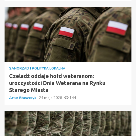
SAMORZĄD I POLITYKA LOKALNA
Czeladź oddaje hołd weteranom:
uroczystości Dnia Weterana na Rynku
Starego Miasta
Artur Błaszczyk
24 maja 2026
144