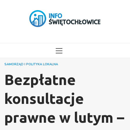
Przejdź
do
treści
MENU
GŁÓWNE
SAMORZĄD I POLITYKA LOKALNA
Bezpłatne
konsultacje
prawne w lutym –