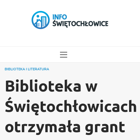
Przejdź
do
treści
MENU
GŁÓWNE
BIBLIOTEKA I LITERATURA
Biblioteka w
Świętochłowicach
otrzymała grant