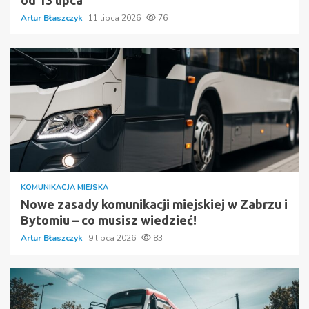
od 13 lipca
Artur Błaszczyk
11 lipca 2026
76
KOMUNIKACJA MIEJSKA
Nowe zasady komunikacji miejskiej w Zabrzu i
Bytomiu – co musisz wiedzieć!
Artur Błaszczyk
9 lipca 2026
83