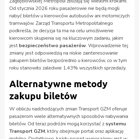
Zagłębiowskiej Metropolii zbliżają się wielkimi krokami.
Od stycznia 2026 roku pasażerowie nie będą mogli
nabyć biletów u kierowców autobusów ani motorniczych
tramwajów. Zarząd Transportu Metropolitalnego
podkreśla, że decyzja ta ma na celu umożliwienie
kierowcom skupienia się na kluczowym zadaniu, jakim
jest
bezpieczeństwo pasażerów
. Wprowadzenie tej
zmiany jest odpowiedzią na niskie zainteresowanie
zakupem biletów bezpośrednio u kierowców, co w tym
roku stanowiło zaledwie 1,43% wszystkich sprzedaży.
Alternatywne metody
zakupu biletów
W obliczu nadchodzących zmian Transport GZM oferuje
pasażerom wiele alternatywnych sposobów nabywania
biletów. Od teraz podróżni mogą korzystać z
systemu
Transport GZM
, który obejmuje portal oraz aplikację
mobilną. Dodatkowo, każdy pojazd wyposażony jest w