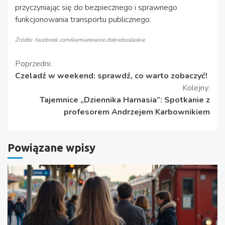
przyczyniając się do bezpiecznego i sprawnego
funkcjonowania transportu publicznego.
Źródło: facebook.com/siemianowice.dobreboslaskie
Kontynuuj
Poprzedni:
Czeladź w weekend: sprawdź, co warto zobaczyć!
czytanie
Kolejny:
Tajemnice „Dziennika Harnasia”: Spotkanie z
profesorem Andrzejem Karbownikiem
Powiązane wpisy