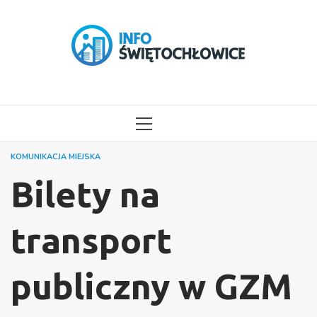
Przejdź
do
treści
MENU
GŁÓWNE
KOMUNIKACJA MIEJSKA
Bilety na
transport
publiczny w GZM