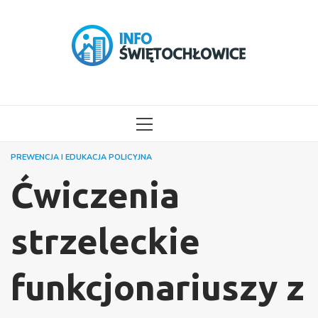
Przejdź
do
treści
MENU
GŁÓWNE
PREWENCJA I EDUKACJA POLICYJNA
Ćwiczenia
strzeleckie
funkcjonariuszy z