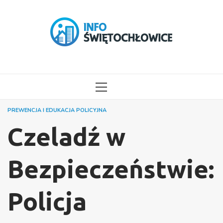
Przejdź
do
treści
MENU
GŁÓWNE
PREWENCJA I EDUKACJA POLICYJNA
Czeladź w
Bezpieczeństwie:
Policja