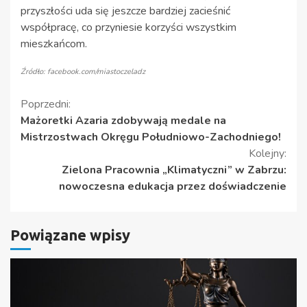
przyszłości uda się jeszcze bardziej zacieśnić
współpracę, co przyniesie korzyści wszystkim
mieszkańcom.
Źródło: facebook.com/miastoczeladz
Kontynuuj
Poprzedni:
Mażoretki Azaria zdobywają medale na
czytanie
Mistrzostwach Okręgu Południowo-Zachodniego!
Kolejny:
Zielona Pracownia „Klimatyczni” w Zabrzu:
nowoczesna edukacja przez doświadczenie
Powiązane wpisy