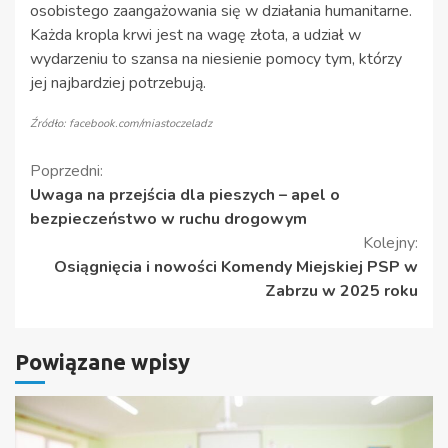
osobistego zaangażowania się w działania humanitarne.
Każda kropla krwi jest na wagę złota, a udział w
wydarzeniu to szansa na niesienie pomocy tym, którzy
jej najbardziej potrzebują.
Źródło: facebook.com/miastoczeladz
Kontynuuj
Poprzedni:
Uwaga na przejścia dla pieszych – apel o
czytanie
bezpieczeństwo w ruchu drogowym
Kolejny:
Osiągnięcia i nowości Komendy Miejskiej PSP w
Zabrzu w 2025 roku
Powiązane wpisy