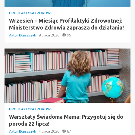
PROFILAKTYKA I ZDROWIE
Wrzesień – Miesiąc Profilaktyki Zdrowotnej:
Ministerstwo Zdrowia zaprasza do działania!
Artur Błaszczyk
9 lipca 2026
95
PROFILAKTYKA I ZDROWIE
Warsztaty Świadoma Mama: Przygotuj się do
porodu 22 lipca!
Artur Błaszczyk
4 lipca 2026
87