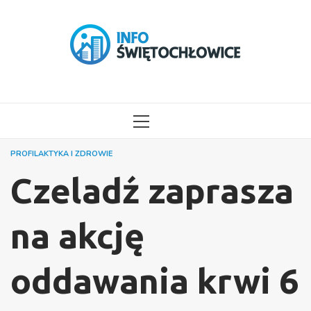
Przejdź
do
treści
MENU
GŁÓWNE
PROFILAKTYKA I ZDROWIE
Czeladź zaprasza
na akcję
oddawania krwi 6