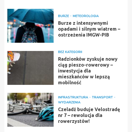
BURZE
METEOROLOGIA
Burze z intensywnymi
opadami i silnym wiatrem –
ostrzeżenia IMGW-PIB
BEZ KATEGORII
Radzionków zyskuje nowy
ciąg pieszo-rowerowy –
inwestycja dla
mieszkańców w lepszą
mobilność
INFRASTRUKTURA
TRANSPORT
WYDARZENIA
Czeladź buduje Velostradę
nr 7 – rewolucja dla
rowerzystów!