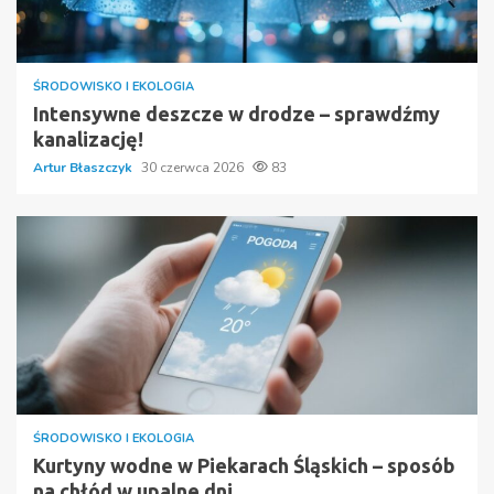
ŚRODOWISKO I EKOLOGIA
Intensywne deszcze w drodze – sprawdźmy
kanalizację!
Artur Błaszczyk
30 czerwca 2026
83
ŚRODOWISKO I EKOLOGIA
Kurtyny wodne w Piekarach Śląskich – sposób
na chłód w upalne dni