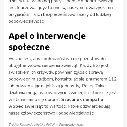
dzieliły lata wspólnej pracy. Dbałość o dobro zwierząt
jest kluczowa, gdyż to one są naszymi towarzyszami i
przyjaciółmi, a ich bezpieczeństwo zależy od ludzkiej
odpowiedzialności.
Apel o interwencje
społeczne
Ważne jest, aby społeczeństwo nie pozostawało
obojętne wobec cierpienia zwierząt. Każdy, kto jest
świadkiem ich krzywdy, powinien zgłosić sprawę
odpowiednim służbom, kontaktując się z numerem 112
lub odwiedzając najbliższą jednostkę Policji. Takie
działania mogą uratować życie zwierzęciu, które nie jest
w stanie samo się obronić.
Szacunek i empatia
wobec zwierząt
to wartości, które odzwierciedlają
nasze człowieczeństwo i odpowiedzialność.
Źródło: Komenda Miejska Policji w Świętochłowicach