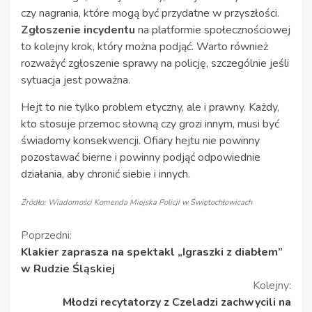
czy nagrania, które mogą być przydatne w przyszłości.
Zgłoszenie incydentu
na platformie społecznościowej
to kolejny krok, który można podjąć. Warto również
rozważyć zgłoszenie sprawy na policję, szczególnie jeśli
sytuacja jest poważna.
Hejt to nie tylko problem etyczny, ale i prawny. Każdy,
kto stosuje przemoc słowną czy grozi innym, musi być
świadomy konsekwencji. Ofiary hejtu nie powinny
pozostawać bierne i powinny podjąć odpowiednie
działania, aby chronić siebie i innych.
Źródło: Wiadomości Komenda Miejska Policji w Świętochłowicach
Kontynuuj
Poprzedni:
Klakier zaprasza na spektakl „Igraszki z diabłem”
czytanie
w Rudzie Śląskiej
Kolejny:
Młodzi recytatorzy z Czeladzi zachwycili na