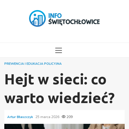
Przejdź
do
treści
MENU
GŁÓWNE
PREWENCJA I EDUKACJA POLICYJNA
Hejt w sieci: co
warto wiedzieć?
Artur Błaszczyk
25 marca 2026
209