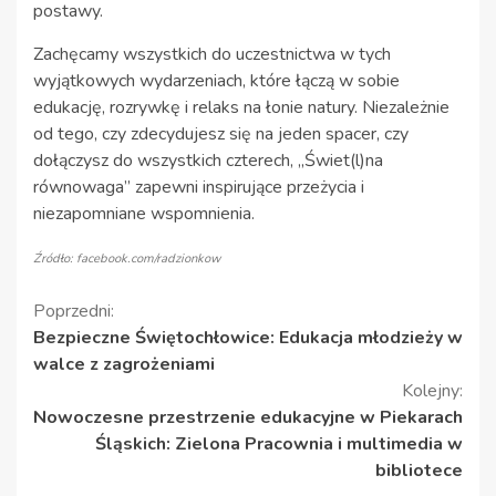
postawy.
Zachęcamy wszystkich do uczestnictwa w tych
wyjątkowych wydarzeniach, które łączą w sobie
edukację, rozrywkę i relaks na łonie natury. Niezależnie
od tego, czy zdecydujesz się na jeden spacer, czy
dołączysz do wszystkich czterech, „Świet(l)na
równowaga” zapewni inspirujące przeżycia i
niezapomniane wspomnienia.
Źródło: facebook.com/radzionkow
Kontynuuj
Poprzedni:
Bezpieczne Świętochłowice: Edukacja młodzieży w
czytanie
walce z zagrożeniami
Kolejny:
Nowoczesne przestrzenie edukacyjne w Piekarach
Śląskich: Zielona Pracownia i multimedia w
bibliotece