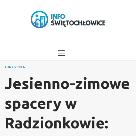
Przejdź
do
treści
MENU
GŁÓWNE
TURYSTYKA
Jesienno-zimowe
spacery w
Radzionkowie: