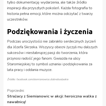
tylko dokumentację wydarzenia, ale także źródło
inspiracji dla przyszłych pokoleń. Każda fotografia to
historia pełna emocji, które można odczytać z twarzy
uczestników.
Podziękowania i życzenia
Podczas uroczystości nie zabrakło serdecznych życzeń
dla Józefa Skrzeka. Wszyscy obecni życzyli mu dalszych
sukcesów i niesłabnącej pasji do tworzenia, która
przynosi radość jego fanom. Gwiazda na ulicy
Staromiejskiej to symbol uznania i podziękowania za
lata pracy i oddania muzyce.
Źródło: facebook.com/siemianowice.dobreboslaskie
Kontynuuj
Poprzedni:
Strażacy z Siemianowic w akcji: heroiczna walka z
czytanie
nawałnicą!