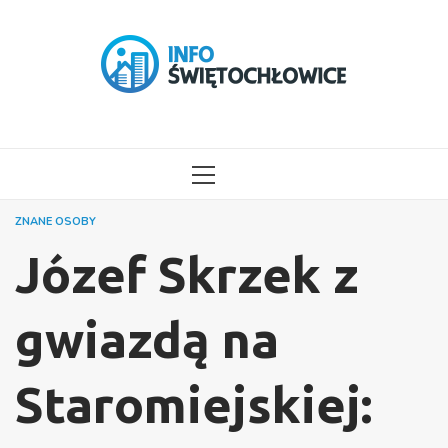
Przejdź
do
treści
MENU
GŁÓWNE
ZNANE OSOBY
Józef Skrzek z
gwiazdą na
Staromiejskiej: