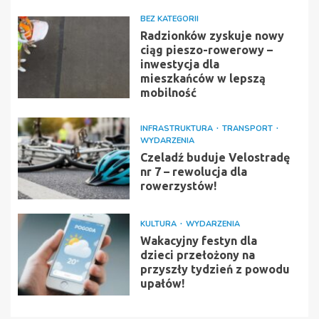
BEZ KATEGORII
Radzionków zyskuje nowy
ciąg pieszo-rowerowy –
inwestycja dla
mieszkańców w lepszą
mobilność
INFRASTRUKTURA
TRANSPORT
WYDARZENIA
Czeladź buduje Velostradę
nr 7 – rewolucja dla
rowerzystów!
KULTURA
WYDARZENIA
Wakacyjny festyn dla
dzieci przełożony na
przyszły tydzień z powodu
upałów!