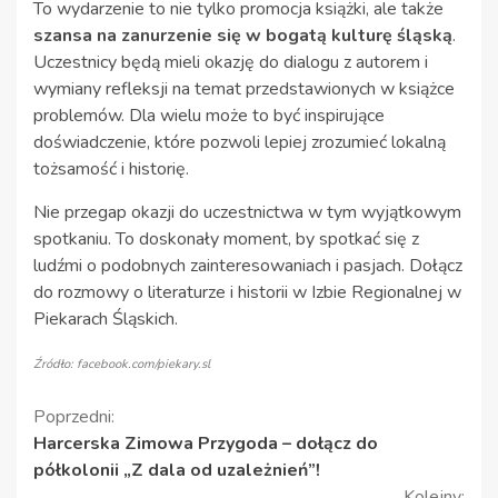
To wydarzenie to nie tylko promocja książki, ale także
szansa na zanurzenie się w bogatą kulturę śląską
.
Uczestnicy będą mieli okazję do dialogu z autorem i
wymiany refleksji na temat przedstawionych w książce
problemów. Dla wielu może to być inspirujące
doświadczenie, które pozwoli lepiej zrozumieć lokalną
tożsamość i historię.
Nie przegap okazji do uczestnictwa w tym wyjątkowym
spotkaniu. To doskonały moment, by spotkać się z
ludźmi o podobnych zainteresowaniach i pasjach. Dołącz
do rozmowy o literaturze i historii w Izbie Regionalnej w
Piekarach Śląskich.
Źródło: facebook.com/piekary.sl
Kontynuuj
Poprzedni:
Harcerska Zimowa Przygoda – dołącz do
czytanie
półkolonii „Z dala od uzależnień”!
Kolejny: