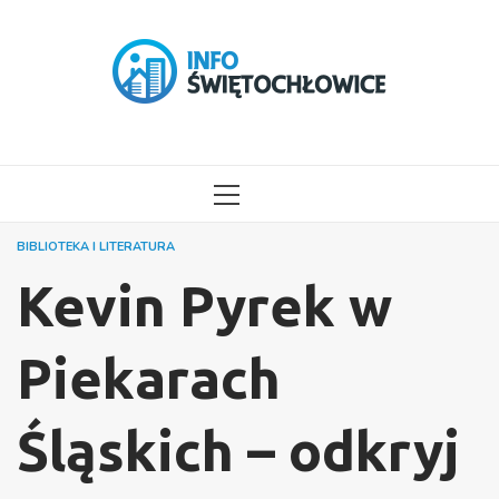
Przejdź
do
treści
MENU
GŁÓWNE
BIBLIOTEKA I LITERATURA
Kevin Pyrek w
Piekarach
Śląskich – odkryj