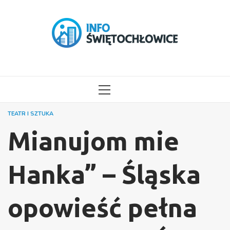
Przejdź
do
treści
MENU
GŁÓWNE
TEATR I SZTUKA
Mianujom mie
Hanka” – Śląska
opowieść pełna