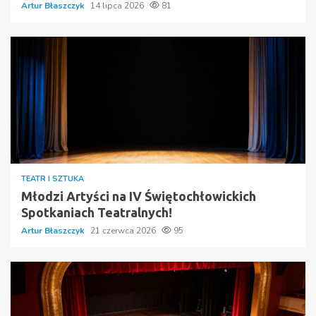
Artur Błaszczyk
14 lipca 2026
81
TEATR I SZTUKA
Młodzi Artyści na IV Świętochłowickich
Spotkaniach Teatralnych!
Artur Błaszczyk
21 czerwca 2026
95