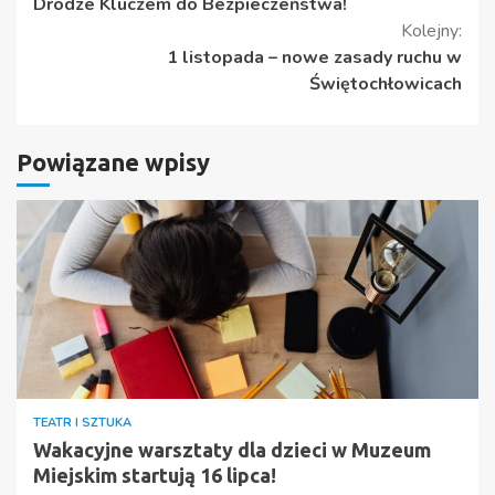
czytanie
Drodze Kluczem do Bezpieczeństwa!
Kolejny:
1 listopada – nowe zasady ruchu w
Świętochłowicach
Powiązane wpisy
TEATR I SZTUKA
Wakacyjne warsztaty dla dzieci w Muzeum
Miejskim startują 16 lipca!