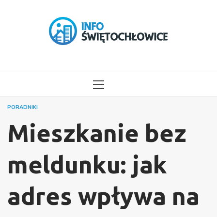
Przejdź
do
treści
MENU
GŁÓWNE
PORADNIKI
Mieszkanie bez
meldunku: jak
adres wpływa na