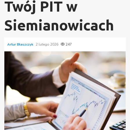
Twój PIT w
Siemianowicach
Artur Błaszczyk
2 lutego 2026
247