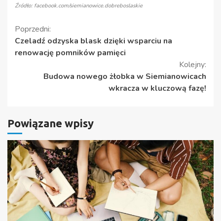
Źródło: facebook.com/siemianowice.dobreboslaskie
Kontynuuj
Poprzedni:
Czeladź odzyska blask dzięki wsparciu na
czytanie
renowację pomników pamięci
Kolejny:
Budowa nowego żłobka w Siemianowicach
wkracza w kluczową fazę!
Powiązane wpisy