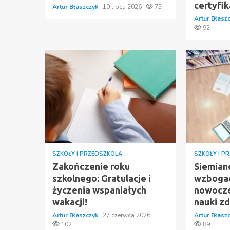
certyfik
Artur Błaszczyk
10 lipca 2026
75
Artur Błasz
92
SZKOŁY I PRZEDSZKOLA
SZKOŁY I P
Zakończenie roku
Siemian
szkolnego: Gratulacje i
wzbogac
życzenia wspaniałych
nowocze
wakacji!
nauki zd
Artur Błaszczyk
27 czerwca 2026
Artur Błasz
102
89