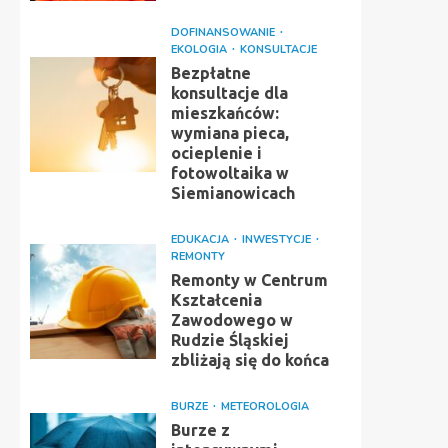
DOFINANSOWANIE
EKOLOGIA
KONSULTACJE
Bezpłatne
konsultacje dla
mieszkańców:
wymiana pieca,
ocieplenie i
fotowoltaika w
Siemianowicach
EDUKACJA
INWESTYCJE
REMONTY
Remonty w Centrum
Kształcenia
Zawodowego w
Rudzie Śląskiej
zbliżają się do końca
BURZE
METEOROLOGIA
Burze z