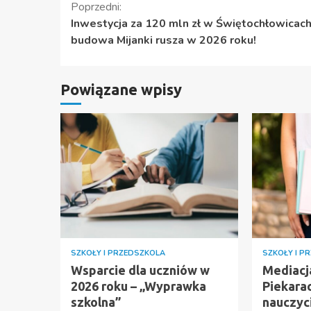
Kontynuuj
Poprzedni:
Inwestycja za 120 mln zł w Świętochłowicach
czytanie
budowa Mijanki rusza w 2026 roku!
Powiązane wpisy
SZKOŁY I PRZEDSZKOLA
SZKOŁY I P
Wsparcie dla uczniów w
Mediacj
2026 roku – „Wyprawka
Piekarac
szkolna”
nauczyc