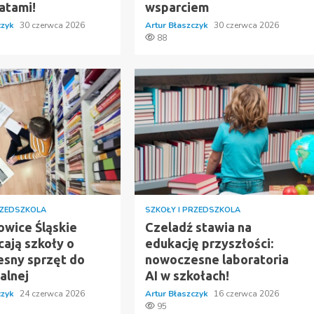
atami!
wsparciem
czyk
30 czerwca 2026
Artur Błaszczyk
30 czerwca 2026
88
RZEDSZKOLA
SZKOŁY I PRZEDSZKOLA
owice Śląskie
Czeladź stawia na
ają szkoły o
edukację przyszłości:
sny sprzęt do
nowoczesne laboratoria
alnej
AI w szkołach!
czyk
24 czerwca 2026
Artur Błaszczyk
16 czerwca 2026
95