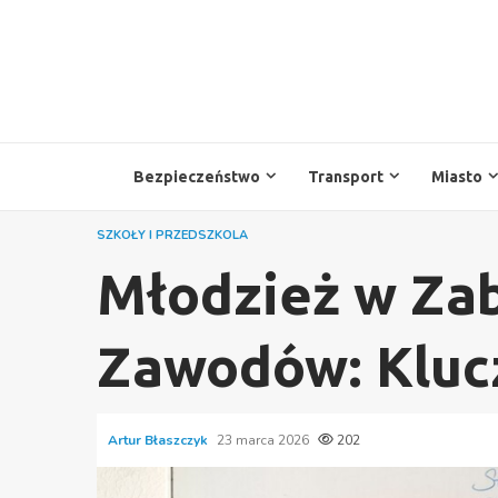
Przejdź
do
treści
Bezpieczeństwo
Transport
Miasto
SZKOŁY I PRZEDSZKOLA
Młodzież w Zab
Zawodów: Klucz
Artur Błaszczyk
23 marca 2026
202