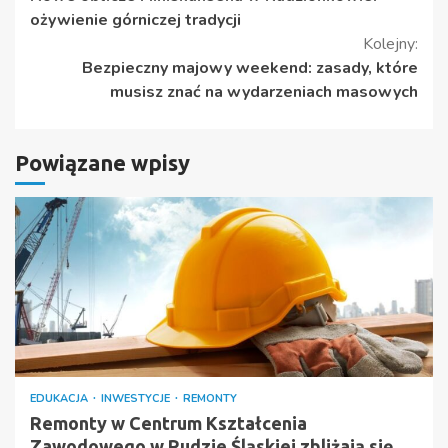
czytanie
ożywienie górniczej tradycji
Kolejny:
Bezpieczny majowy weekend: zasady, które
musisz znać na wydarzeniach masowych
Powiązane wpisy
EDUKACJA
INWESTYCJE
REMONTY
Remonty w Centrum Kształcenia
Zawodowego w Rudzie Śląskiej zbliżają się