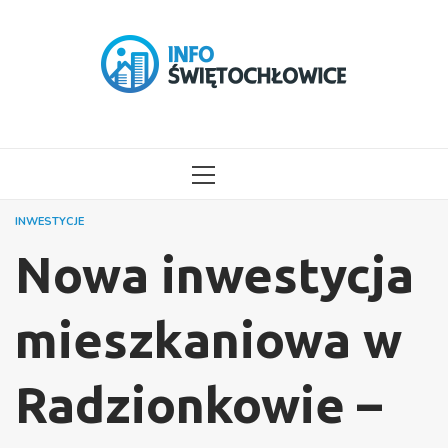
Przejdź
do
treści
MENU
GŁÓWNE
INWESTYCJE
Nowa inwestycja
mieszkaniowa w
Radzionkowie –