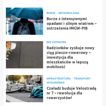
BURZE
METEOROLOGIA
Burze z intensywnymi
opadami i silnym wiatrem –
ostrzeżenia IMGW-PIB
BEZ KATEGORII
Radzionków zyskuje nowy
ciąg pieszo-rowerowy –
inwestycja dla
mieszkańców w lepszą
mobilność
INFRASTRUKTURA
TRANSPORT
WYDARZENIA
Czeladź buduje Velostradę
nr 7 – rewolucja dla
rowerzystów!