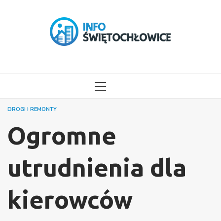
Przejdź
do
treści
MENU
GŁÓWNE
DROGI I REMONTY
Ogromne
utrudnienia dla
kierowców