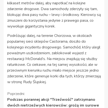
kilkaset metrów dalej, aby napotkać na kolejne
zdarzenie drogowe. Dwa samochody zderzyły się tam,
blokując dwa pasy ruchu – lewy i środkowy. Kierowcy są
zmuszeni do korzystania jedynie z prawego pasa, co
wywołuje gigantyczny korek.
Podróżując dalej, na terenie Chorzowa, w okolicach
popularnej sieci sklepów Castorama, doszło do
kolejnego incydentu drogowego. Samochód, który uległ
poważnym uszkodzeniom, zablokował wyjazd z
restauracji McDonald’s. Na miejscu znajdują się służby
ratunkowe. Co ciekawe, na tej samej wysokości, ale w
przeciwnym kierunku ruchu miało miejsce jeszcze jedno
zderzenie, które generuje korki dla tych, którzy zmierzają
w stronę Rudy Śląskiej.
Kontynuuj
Poprzedni:
Podczas porannej akcji "Trzeźwość" zatrzymano
czytanie
dwóch nietrzeźwych kierowców: grożą im surowe