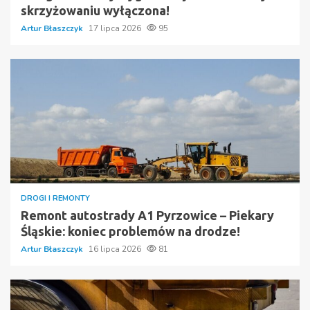
skrzyżowaniu wyłączona!
Artur Błaszczyk
17 lipca 2026
95
DROGI I REMONTY
Remont autostrady A1 Pyrzowice – Piekary
Śląskie: koniec problemów na drodze!
Artur Błaszczyk
16 lipca 2026
81