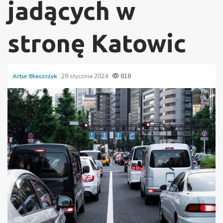
jadących w
stronę Katowic
Artur Błaszczyk
29 stycznia 2024
818