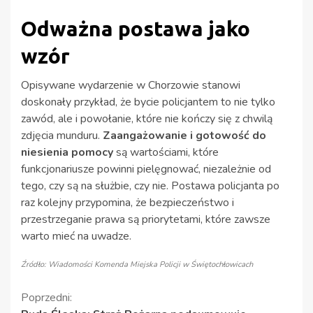
Odważna postawa jako
wzór
Opisywane wydarzenie w Chorzowie stanowi
doskonały przykład, że bycie policjantem to nie tylko
zawód, ale i powołanie, które nie kończy się z chwilą
zdjęcia munduru.
Zaangażowanie i gotowość do
niesienia pomocy
są wartościami, które
funkcjonariusze powinni pielęgnować, niezależnie od
tego, czy są na służbie, czy nie. Postawa policjanta po
raz kolejny przypomina, że bezpieczeństwo i
przestrzeganie prawa są priorytetami, które zawsze
warto mieć na uwadze.
Źródło: Wiadomości Komenda Miejska Policji w Świętochłowicach
Kontynuuj
Poprzedni: