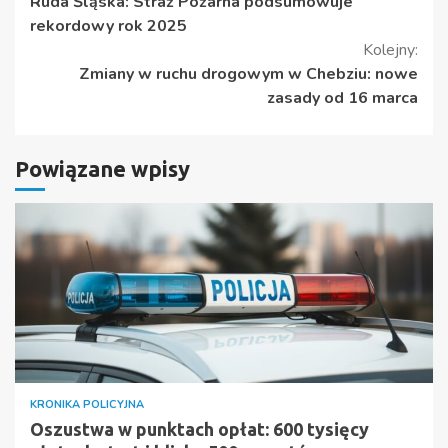
Ruda Śląska: Straż Pożarna podsumowuje
czytanie
rekordowy rok 2025
Kolejny:
Zmiany w ruchu drogowym w Chebziu: nowe
zasady od 16 marca
Powiązane wpisy
KRONIKA POLICYJNA
Oszustwa w punktach opłat: 600 tysięcy