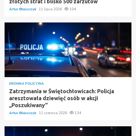
złotych strat i blisko 500 zarzutów
Artur Błaszczyk
11 lipca 2026
104
KRONIKA POLICYJNA
Zatrzymania w Świętochłowicach: Policja
aresztowała dziewięć osób w akcji
„Poszukiwany”
Artur Błaszczyk
11 czerwca 2026
134