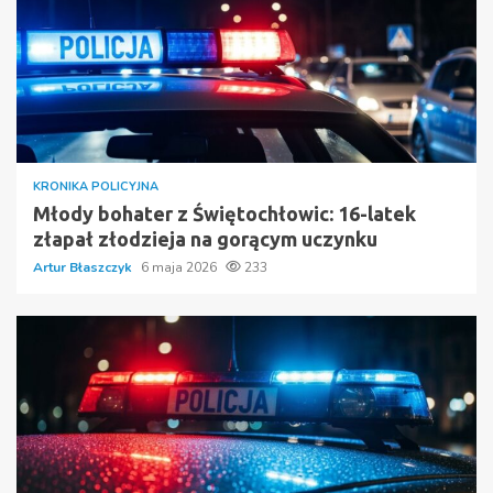
KRONIKA POLICYJNA
Młody bohater z Świętochłowic: 16-latek
złapał złodzieja na gorącym uczynku
Artur Błaszczyk
6 maja 2026
233