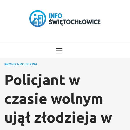
Przejdź
do
treści
MENU
GŁÓWNE
KRONIKA POLICYJNA
Policjant w
czasie wolnym
ujął złodzieja w