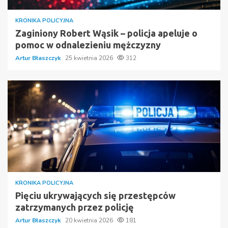
KRONIKA POLICYJNA
Zaginiony Robert Wąsik – policja apeluje o
pomoc w odnalezieniu mężczyzny
Artur Błaszczyk
25 kwietnia 2026
312
KRONIKA POLICYJNA
Pięciu ukrywających się przestępców
zatrzymanych przez policję
Artur Błaszczyk
20 kwietnia 2026
181