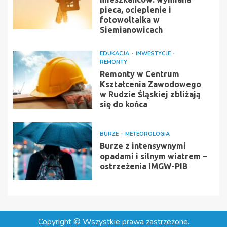
pieca, ocieplenie i
fotowoltaika w
Siemianowicach
EDUKACJA
INWESTYCJE
REMONTY
Remonty w Centrum
Kształcenia Zawodowego
w Rudzie Śląskiej zbliżają
się do końca
BURZE
METEOROLOGIA
Burze z intensywnymi
opadami i silnym wiatrem –
ostrzeżenia IMGW-PIB
Copyright © Wszystkie prawa zastrzeżone.