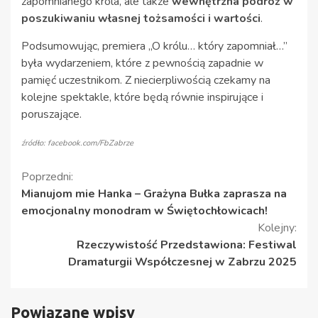
zapomnianego króla, ale także
wewnętrzna podróż w
poszukiwaniu własnej tożsamości i wartości
.
Podsumowując, premiera „O królu… który zapomniał…”
była wydarzeniem, które z pewnością zapadnie w
pamięć uczestnikom. Z niecierpliwością czekamy na
kolejne spektakle, które będą równie inspirujące i
poruszające.
źródło: facebook.com/FbZabrze
Kontynuuj
Poprzedni:
Mianujom mie Hanka – Grażyna Bułka zaprasza na
czytanie
emocjonalny monodram w Świętochłowicach!
Kolejny:
Rzeczywistość Przedstawiona: Festiwal
Dramaturgii Współczesnej w Zabrzu 2025
Powiązane wpisy