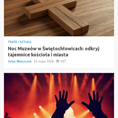
TEATR I SZTUKA
Noc Muzeów w Świętochłowicach: odkryj
tajemnice kościoła i miasta
Artur Błaszczyk
15 maja 2026
167