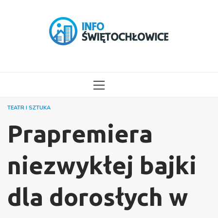
Przejdź
do
treści
MENU
GŁÓWNE
TEATR I SZTUKA
Prapremiera
niezwykłej bajki
dla dorosłych w