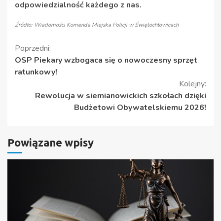
odpowiedzialność każdego z nas.
Źródło: Wiadomości Komenda Miejska Policji w Świętochłowicach
Kontynuuj
Poprzedni:
OSP Piekary wzbogaca się o nowoczesny sprzęt
czytanie
ratunkowy!
Kolejny:
Rewolucja w siemianowickich szkołach dzięki
Budżetowi Obywatelskiemu 2026!
Powiązane wpisy