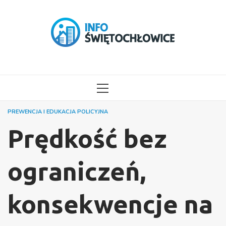
Przejdź
do
treści
MENU
GŁÓWNE
PREWENCJA I EDUKACJA POLICYJNA
Prędkość bez
ograniczeń,
konsekwencje na