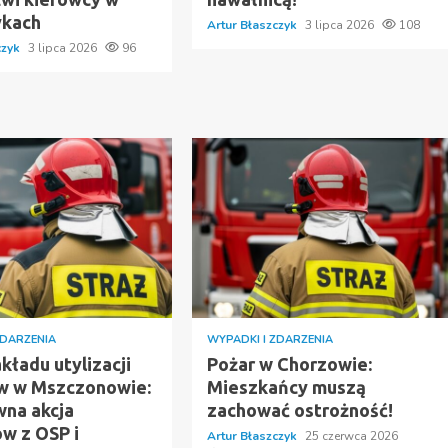
ykach
Artur Błaszczyk
3 lipca 2026
108
czyk
3 lipca 2026
96
ZDARZENIA
WYPADKI I ZDARZENIA
kładu utylizacji
Pożar w Chorzowie:
w w Mszczonowie:
Mieszkańcy muszą
wna akcja
zachować ostrożność!
ów z OSP i
Artur Błaszczyk
25 czerwca 2026