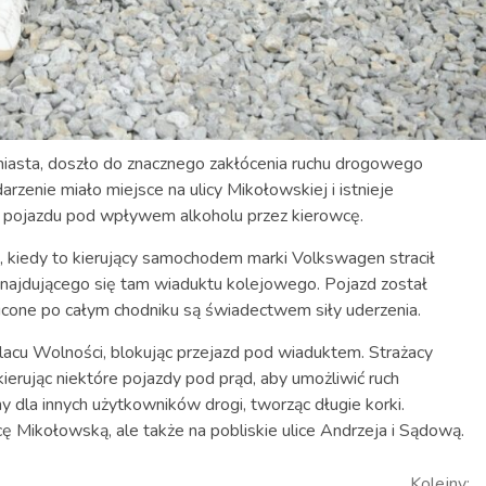
 miasta, doszło do znacznego zakłócenia ruchu drogowego
ie miało miejsce na ulicy Mikołowskiej i istnieje
e pojazdu pod wpływem alkoholu przez kierowcę.
, kiedy to kierujący samochodem marki Volkswagen stracił
znajdującego się tam wiaduktu kolejowego. Pojazd został
ucone po całym chodniku są świadectwem siły uderzenia.
lacu Wolności, blokując przejazd pod wiaduktem. Strażacy
erując niektóre pojazdy pod prąd, aby umożliwić ruch
dla innych użytkowników drogi, tworząc długie korki.
cę Mikołowską, ale także na pobliskie ulice Andrzeja i Sądową.
Kolejny: