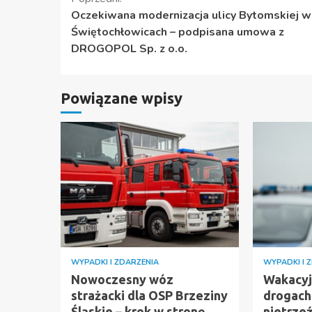
Kontynuuj
Oczekiwana modernizacja ulicy Bytomskiej w
czytanie
Świętochłowicach – podpisana umowa z
DROGOPOL Sp. z o.o.
Powiązane wpisy
WYPADKI I ZDARZENIA
WYPADKI I 
Nowoczesny wóz
Wakacyj
strażacki dla OSP Brzeziny
drogach 
Śląskie – krok w stronę
nietrze