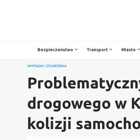
Przejdź
do
treści
Bezpieczeństwo
Transport
Miasto
WYPADKI I ZDARZENIA
Problematyczny
drogowego w K
kolizji samoch