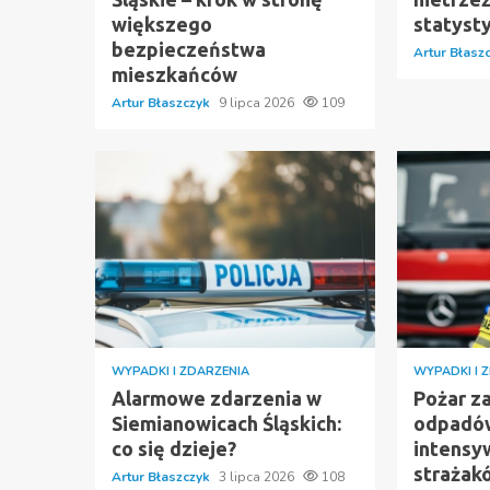
większego
statyst
bezpieczeństwa
Artur Błasz
mieszkańców
Artur Błaszczyk
9 lipca 2026
109
WYPADKI I ZDARZENIA
WYPADKI I 
Alarmowe zdarzenia w
Pożar za
Siemianowicach Śląskich:
odpadó
co się dzieje?
intensy
strażak
Artur Błaszczyk
3 lipca 2026
108