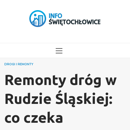
Przejdź
do
treści
MENU
GŁÓWNE
DROGI I REMONTY
Remonty dróg w
Rudzie Śląskiej:
co czeka