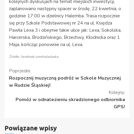
kolejnych dyskusjach na temat miejskich inwestycji,
zaplanowano następny spacer w środę, 22 kwietnia, o
godzinie 17:00 w dzielnicy Halemba. Trasa rozpocznie
się przy Szkole Podstawowej nr 24 na ul. Księdza
Pawła Lexa 3 i obejmie takie ulice jak: Lexa, Sokolska,
Harcerska, Brodzińskiego, Brzechwy, Kłodnicka oraz 1
Maja, kończąc ponownie na ul. Lexa.
Źródło: facebook.com/rudaslaska
Kontynuuj
Poprzedni:
Rozpocznij muzyczną podróż w Szkole Muzycznej
czytanie
w Rudzie Śląskiej!
Kolejny:
Pomóż w odnalezieniu skradzionego odbiornika
GPS!
Powiązane wpisy