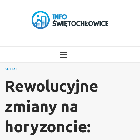
Przejdź
do
treści
MENU
GŁÓWNE
SPORT
Rewolucyjne
zmiany na
horyzoncie: