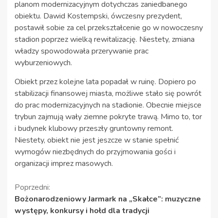
planom modernizacyjnym dotychczas zaniedbanego
obiektu. Dawid Kostempski, ówczesny prezydent,
postawił sobie za cel przekształcenie go w nowoczesny
stadion poprzez wielką rewitalizację. Niestety, zmiana
władzy spowodowała przerywanie prac
wyburzeniowych.
Obiekt przez kolejne lata popadał w ruinę. Dopiero po
stabilizacji finansowej miasta, możliwe stało się powrót
do prac modernizacyjnych na stadionie. Obecnie miejsce
trybun zajmują wały ziemne pokryte trawą. Mimo to, tor
i budynek klubowy przeszły gruntowny remont.
Niestety, obiekt nie jest jeszcze w stanie spełnić
wymogów niezbędnych do przyjmowania gości i
organizacji imprez masowych.
Kontynuuj
Poprzedni:
Bożonarodzeniowy Jarmark na „Skałce”: muzyczne
czytanie
występy, konkursy i hołd dla tradycji