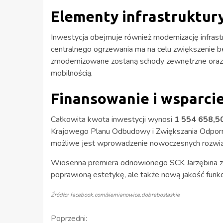
Elementy infrastruktury 
Inwestycja obejmuje również modernizację infrastr
centralnego ogrzewania ma na celu zwiększenie 
zmodernizowane zostaną schody zewnętrzne oraz 
mobilnością.
Finansowanie i wsparci
Całkowita kwota inwestycji wynosi
1 554 658,50
Krajowego Planu Odbudowy i Zwiększania Odporno
możliwe jest wprowadzenie nowoczesnych rozwią
Wiosenna premiera odnowionego SCK Jarzębina z 
poprawioną estetykę, ale także nową jakość funkc
Źródło: facebook.com/siemianowice.dobreboslaskie
Kontynuuj
Poprzedni: