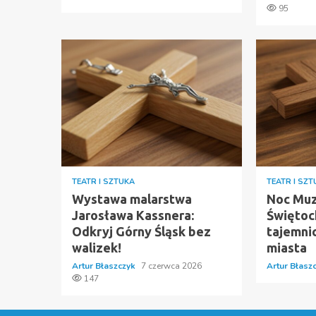
95
TEATR I SZTUKA
TEATR I SZ
Wystawa malarstwa
Noc Mu
Jarosława Kassnera:
Świętoc
Odkryj Górny Śląsk bez
tajemnic
walizek!
miasta
Artur Błaszczyk
7 czerwca 2026
Artur Błasz
147