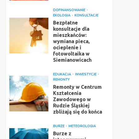
DOFINANSOWANIE
EKOLOGIA
KONSULTACJE
Bezpłatne
konsultacje dla
mieszkańców:
wymiana pieca,
ocieplenie i
fotowoltaika w
Siemianowicach
EDUKACJA
INWESTYCJE
REMONTY
Remonty w Centrum
Kształcenia
Zawodowego w
Rudzie Śląskiej
zbliżają się do końca
BURZE
METEOROLOGIA
Burze z