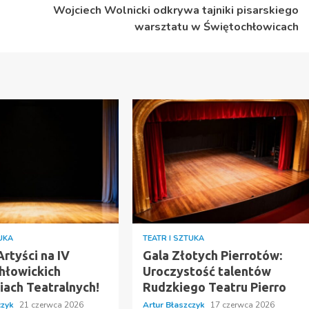
Wojciech Wolnicki odkrywa tajniki pisarskiego
warsztatu w Świętochłowicach
TUKA
TEATR I SZTUKA
rtyści na IV
Gala Złotych Pierrotów:
hłowickich
Uroczystość talentów
iach Teatralnych!
Rudzkiego Teatru Pierro
czyk
21 czerwca 2026
Artur Błaszczyk
17 czerwca 2026