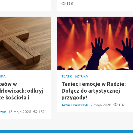
118
TUKA
TEATR I SZTUKA
zeów w
Taniec i emocje w Rudzie:
hłowicach: odkryj
Dołącz do artystycznej
e kościoła i
przygody!
Artur Błaszczyk
7 maja 2026
182
czyk
15 maja 2026
167