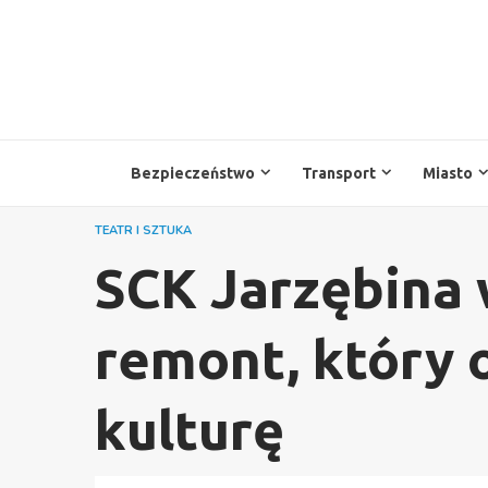
Przejdź
do
treści
Bezpieczeństwo
Transport
Miasto
TEATR I SZTUKA
SCK Jarzębina 
remont, który 
kulturę