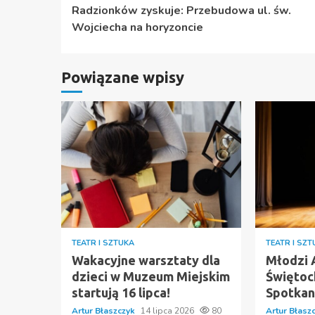
Radzionków zyskuje: Przebudowa ul. św.
czytanie
Wojciecha na horyzoncie
Powiązane wpisy
TEATR I SZTUKA
TEATR I SZ
Wakacyjne warsztaty dla
Młodzi A
dzieci w Muzeum Miejskim
Świętoc
startują 16 lipca!
Spotkan
Artur Błaszczyk
14 lipca 2026
80
Artur Błasz