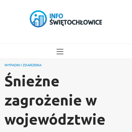
Przejdź
do
treści
MENU
GŁÓWNE
WYPADKI I ZDARZENIA
Śnieżne
zagrożenie w
województwie