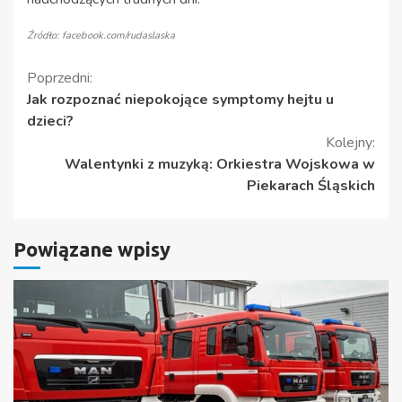
Źródło: facebook.com/rudaslaska
Kontynuuj
Poprzedni:
Jak rozpoznać niepokojące symptomy hejtu u
czytanie
dzieci?
Kolejny:
Walentynki z muzyką: Orkiestra Wojskowa w
Piekarach Śląskich
Powiązane wpisy