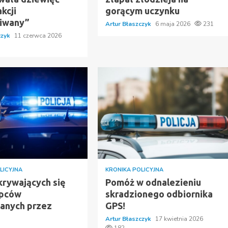
kcji
gorącym uczynku
iwany”
Artur Błaszczyk
6 maja 2026
231
czyk
11 czerwca 2026
LICYJNA
KRONIKA POLICYJNA
krywających się
Pomóż w odnalezieniu
ępców
skradzionego odbiornika
anych przez
GPS!
Artur Błaszczyk
17 kwietnia 2026
182