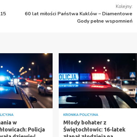
Kolejny:
 15
60 lat miłości Państwa Kuklów – Diamentowe
Gody pełne wspomnień
LICYJNA
KRONIKA POLICYJNA
ania w
Młody bohater z
łowicach: Policja
Świętochłowic: 16-latek
wała dziewięć
złapał złodzieja na