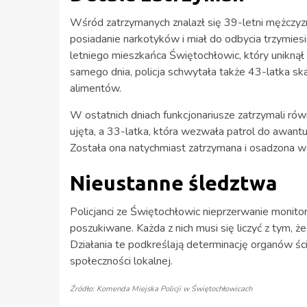
Wśród zatrzymanych znalazł się 39-letni mężczyzn
posiadanie narkotyków i miał do odbycia trzymies
letniego mieszkańca Świętochłowic, który uniknął 
samego dnia, policja schwytała także 43-latka sk
alimentów.
W ostatnich dniach funkcjonariusze zatrzymali ró
ujęta, a 33-latka, która wezwała patrol do awant
Została ona natychmiast zatrzymana i osadzona w 
Nieustanne śledztwa
Policjanci ze Świętochłowic nieprzerwanie monitor
poszukiwane. Każda z nich musi się liczyć z tym, ż
Działania te podkreślają determinację organów 
społeczności lokalnej.
Źródło: Komenda Miejska Policji w Świętochłowicach