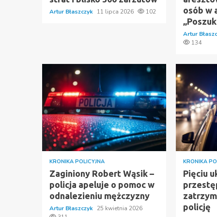
osób w a
Artur Błaszczyk
11 lipca 2026
102
„Poszuk
Artur Błasz
134
KRONIKA POLICYJNA
KRONIKA PO
Zaginiony Robert Wąsik –
Pięciu u
policja apeluje o pomoc w
przest
odnalezieniu mężczyzny
zatrzym
policję
Artur Błaszczyk
25 kwietnia 2026
311