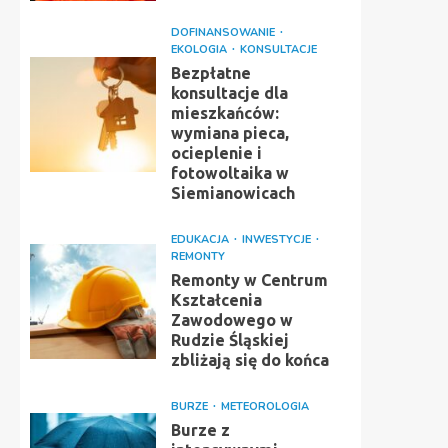
DOFINANSOWANIE
EKOLOGIA
KONSULTACJE
Bezpłatne
konsultacje dla
mieszkańców:
wymiana pieca,
ocieplenie i
fotowoltaika w
Siemianowicach
EDUKACJA
INWESTYCJE
REMONTY
Remonty w Centrum
Kształcenia
Zawodowego w
Rudzie Śląskiej
zbliżają się do końca
BURZE
METEOROLOGIA
Burze z