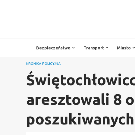
Przejdź
do
treści
Bezpieczeństwo
Transport
Miasto
KRONIKA POLICYJNA
Świętochłowicc
aresztowali 8 o
poszukiwanych