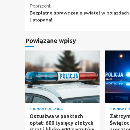
Kontynuuj
Poprzedni:
Bezpłatne sprawdzenie świateł w pojazdach
czytanie
listopada!
Powiązane wpisy
KRONIKA POLICYJNA
KRONIKA PO
Oszustwa w punktach
Zatrzym
opłat: 600 tysięcy złotych
Świętoch
strat i blisko 500 zarzutów
areszto