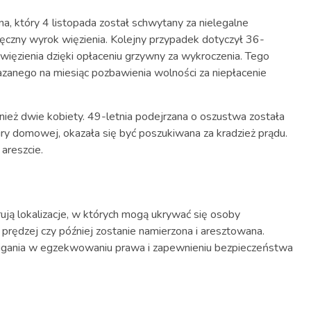
a, który 4 listopada został schwytany za nielegalne
ięczny wyrok więzienia. Kolejny przypadek dotyczył 36-
więzienia dzięki opłaceniu grzywny za wykroczenia. Tego
azanego na miesiąc pozbawienia wolności za niepłacenie
wnież dwie kobiety. 49-letnia podejrzana o oszustwa została
ury domowej, okazała się być poszukiwana za kradzież prądu.
areszcie.
ują lokalizacje, w których mogą ukrywać się osoby
e prędzej czy później zostanie namierzona i aresztowana.
ścigania w egzekwowaniu prawa i zapewnieniu bezpieczeństwa