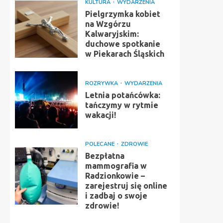
KULTURA
WYDARZENIA
Pielgrzymka kobiet
na Wzgórzu
Kalwaryjskim:
duchowe spotkanie
w Piekarach Śląskich
ROZRYWKA
WYDARZENIA
Letnia potańcówka:
tańczymy w rytmie
wakacji!
POLECANE
ZDROWIE
Bezpłatna
mammografia w
Radzionkowie –
zarejestruj się online
i zadbaj o swoje
zdrowie!