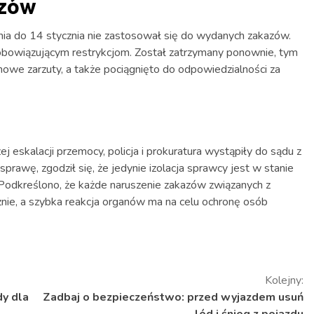
azów
ia do 14 stycznia nie zastosował się do wydanych zakazów.
 obowiązującym restrykcjom. Został zatrzymany ponownie, tym
owe zarzuty, a także pociągnięto do odpowiedzialności za
j eskalacji przemocy, policja i prokuratura wystąpiły do sądu z
prawę, zgodził się, że jedynie izolacja sprawcy jest w stanie
odkreślono, że każde naruszenie zakazów związanych z
e, a szybka reakcja organów ma na celu ochronę osób
Kolejny:
y dla
Zadbaj o bezpieczeństwo: przed wyjazdem usuń
lód i śnieg z pojazdu