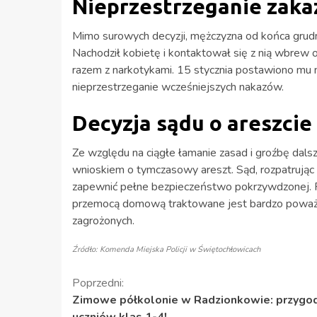
Nieprzestrzeganie zak
Mimo surowych decyzji, mężczyzna od końca grudn
Nachodził kobietę i kontaktował się z nią wbrew
razem z narkotykami. 15 stycznia postawiono mu n
nieprzestrzeganie wcześniejszych nakazów.
Decyzja sądu o areszcie
Ze względu na ciągłe łamanie zasad i groźbę dalsze
wnioskiem o tymczasowy areszt. Sąd, rozpatrując s
zapewnić pełne bezpieczeństwo pokrzywdzonej. P
przemocą domową traktowane jest bardzo poważni
zagrożonych.
Źródło: Komenda Miejska Policji w Świętochłowicach
Kontynuuj
Poprzedni:
Zimowe półkolonie w Radzionkowie: przygod
czytanie
uczniów klas 1-4!