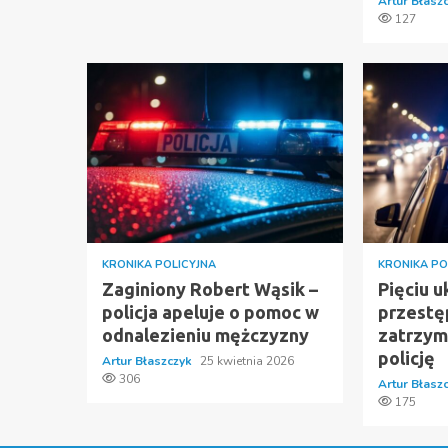
Artur Błasz
127
KRONIKA POLICYJNA
KRONIKA PO
Zaginiony Robert Wąsik –
Pięciu u
policja apeluje o pomoc w
przest
odnalezieniu mężczyzny
zatrzym
policję
Artur Błaszczyk
25 kwietnia 2026
306
Artur Błasz
175