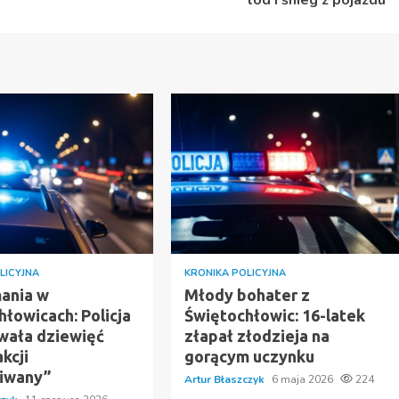
LICYJNA
KRONIKA POLICYJNA
ania w
Młody bohater z
łowicach: Policja
Świętochłowic: 16-latek
wała dziewięć
złapał złodzieja na
kcji
gorącym uczynku
iwany”
Artur Błaszczyk
6 maja 2026
224