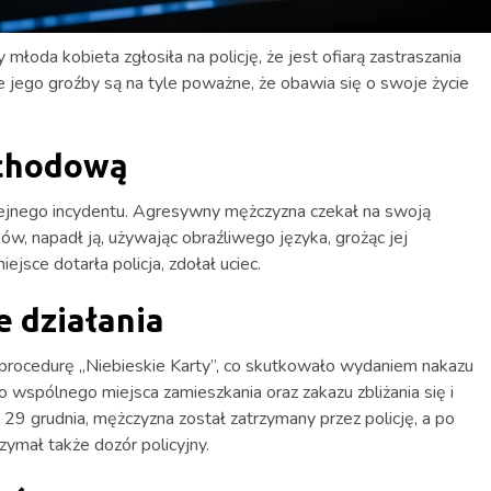
 młoda kobieta zgłosiła na policję, że jest ofiarą zastraszania
 jego groźby są na tyle poważne, że obawia się o swoje życie
schodową
olejnego incydentu. Agresywny mężczyzna czekał na swoją
w, napadł ją, używając obraźliwego języka, grożąc jej
ejsce dotarła policja, zdołał uciec.
e działania
a procedurę „Niebieskie Karty”, co skutkowało wydaniem nakazu
wspólnego miejsca zamieszkania oraz zakazu zbliżania się i
9 grudnia, mężczyzna został zatrzymany przez policję, a po
zymał także dozór policyjny.