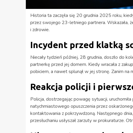
Historia ta zaczęła się 20 grudnia 2025 roku, kiedy
przez swojego 23-letniego partnera. Wskazała, że
i zdrowie.
Incydent przed klatką 
Niecały tydzień później, 28 grudnia, doszło do k
partnerkę przed jej domem. Kiedy wracała z zakupó
pobiciem, a nawet splunął w jej stronę. Zanim na mi
Reakcja policji i pierwsz
Policja, dostrzegając powagę sytuacji, uruchomił
natychmiastowego opuszczenia przez oskarżonego 
kontaktowania z pokrzywdzoną. Następnego dnia, 2
przesłuchaniu usłyszał zarzuty w prokuraturze. Otr