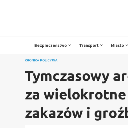
Przejdź
do
treści
Bezpieczeństwo
Transport
Miasto
KRONIKA POLICYJNA
Tymczasowy are
za wielokrotne
zakazów i gro