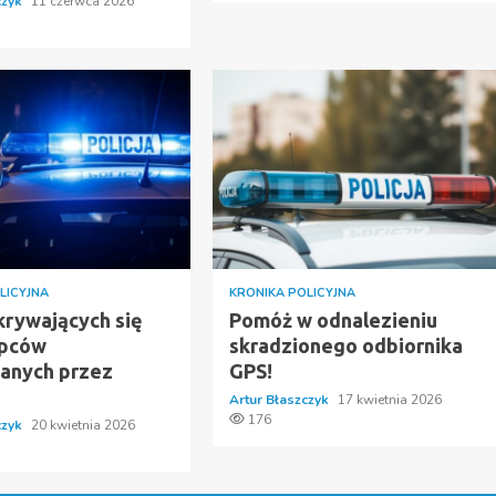
czyk
11 czerwca 2026
LICYJNA
KRONIKA POLICYJNA
krywających się
Pomóż w odnalezieniu
ępców
skradzionego odbiornika
anych przez
GPS!
Artur Błaszczyk
17 kwietnia 2026
176
czyk
20 kwietnia 2026