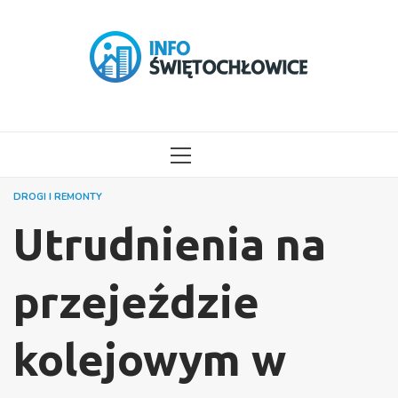
Przejdź
do
treści
MENU
GŁÓWNE
DROGI I REMONTY
Utrudnienia na
przejeździe
kolejowym w