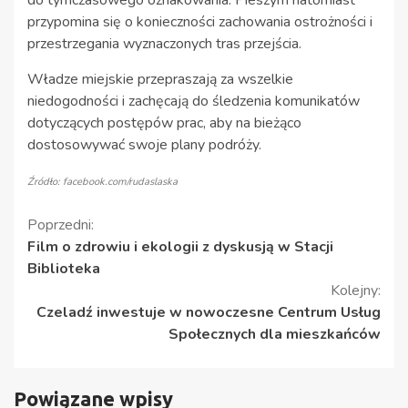
do tymczasowego oznakowania. Pieszym natomiast
przypomina się o konieczności zachowania ostrożności i
przestrzegania wyznaczonych tras przejścia.
Władze miejskie przepraszają za wszelkie
niedogodności i zachęcają do śledzenia komunikatów
dotyczących postępów prac, aby na bieżąco
dostosowywać swoje plany podróży.
Źródło: facebook.com/rudaslaska
Kontynuuj
Poprzedni:
Film o zdrowiu i ekologii z dyskusją w Stacji
czytanie
Biblioteka
Kolejny:
Czeladź inwestuje w nowoczesne Centrum Usług
Społecznych dla mieszkańców
Powiązane wpisy