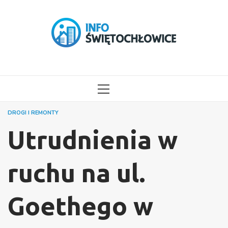
Przejdź
do
treści
MENU
GŁÓWNE
DROGI I REMONTY
Utrudnienia w
ruchu na ul.
Goethego w