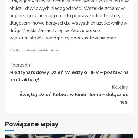
Dziękujemy mieszkańcom za cierpliwość i zrozumienie w
obliczu chwilowych niedogodności. Wszelkie zmiany w
organizacji ruchu mają na celu poprawę infrastruktury i
długoterminowe korzyści dla wszystkich użytkowników
dróg. Miejski Zarząd Dróg w Zabrzu prosi o
wyrozumiałość i współpracę podczas trwania prac.
Źródło: facebook.com/FbZabrze
Kontynuuj
Poprzedni:
Międzynarodowy Dzień Wiedzy o HPV – postaw na
czytanie
profilaktykę!
Kolejny:
Świętuj Dzień Kobiet w kinie Roma – dołącz do
nas!
Powiązane wpisy