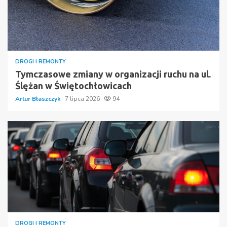
DROGI I REMONTY
Tymczasowe zmiany w organizacji ruchu na ul.
Ślężan w Świętochłowicach
Artur Błaszczyk
7 lipca 2026
94
DROGI I REMONTY