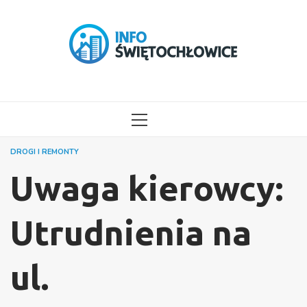
Przejdź
do
treści
MENU
GŁÓWNE
DROGI I REMONTY
Uwaga kierowcy:
Utrudnienia na
ul.