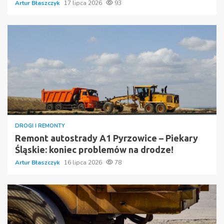
Artur Błaszczyk
17 lipca 2026
93
DROGI I REMONTY
Remont autostrady A1 Pyrzowice – Piekary
Śląskie: koniec problemów na drodze!
Artur Błaszczyk
16 lipca 2026
78