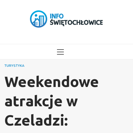
Przejdź
do
treści
MENU
GŁÓWNE
TURYSTYKA
Weekendowe
atrakcje w
Czeladzi: