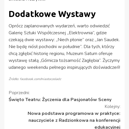
Dodatkowe Wystawy
Oprócz zaplanowanych wydarzeń, warto odwiedzić
Galerię Sztuki Współczesnej „Elektrownia”, gdzie
czekają dwie wystawy: „Niech płonie” oraz „Jan Saudek.
Nie będę niósł pochodni w południe”. Dla tych, którzy
chcą zgłębić historię regionu, Muzeum Saturn oferuje
wystawę stałą „Górnicza tożsamość Zagłębia”. Życzymy
udanego weekendu pełnego inspirujących doświadczeń!
Źródło: facebook.com/miastoczeladz
Kontynuuj
Poprzedni:
Święto Teatru: Życzenia dla Pasjonatów Sceny
czytanie
Kolejny:
Nowa podstawa programowa w praktyce:
nauczyciele z Radzionkowa na konferencji
edukacyjnej