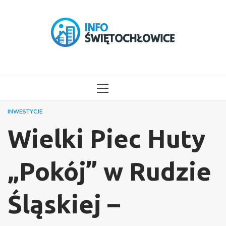
Przejdź
do
treści
MENU
GŁÓWNE
INWESTYCJE
Wielki Piec Huty
„Pokój” w Rudzie
Śląskiej –