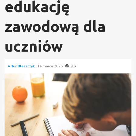
edukację
zawodową dla
uczniów
Artur Błaszczyk
14 marca 2026
207