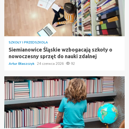
SZKOŁY I PRZEDSZKOLA
Siemianowice Śląskie wzbogacają szkoły o
nowoczesny sprzęt do nauki zdalnej
Artur Błaszczyk
24 czerwca 2026
92