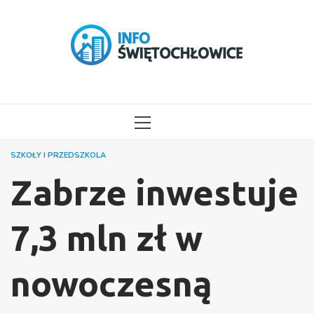
Przejdź
do
treści
MENU
GŁÓWNE
SZKOŁY I PRZEDSZKOLA
Zabrze inwestuje
7,3 mln zł w
nowoczesną