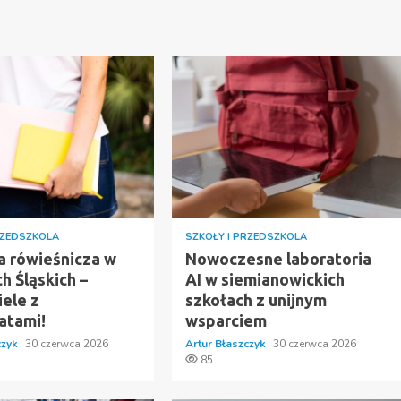
RZEDSZKOLA
SZKOŁY I PRZEDSZKOLA
a rówieśnicza w
Nowoczesne laboratoria
h Śląskich –
AI w siemianowickich
iele z
szkołach z unijnym
atami!
wsparciem
czyk
30 czerwca 2026
Artur Błaszczyk
30 czerwca 2026
85