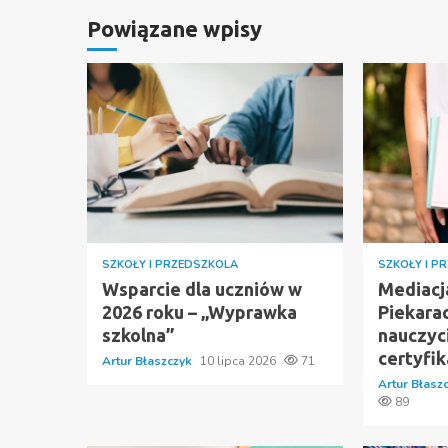
Powiązane wpisy
SZKOŁY I PRZEDSZKOLA
SZKOŁY I P
Wsparcie dla uczniów w
Mediacj
2026 roku – „Wyprawka
Piekarac
szkolna”
nauczyc
certyfik
Artur Błaszczyk
10 lipca 2026
71
Artur Błasz
89