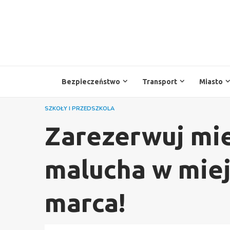
Przejdź
do
treści
Bezpieczeństwo
Transport
Miasto
SZKOŁY I PRZEDSZKOLA
Zarezerwuj mie
malucha w miej
marca!