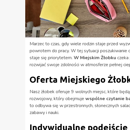
Marzec to czas, gdy wiele rodzin staje przed wy
powrotem do pracy. W tej sytuacji poszukiwanie 
staje się priorytetem.
W Miejskim Żłobku
czeka 
rozwijać swoje zdolności w atmosferze pełnej ciepł
Oferta Miejskiego Żłob
Nasz żłobek oferuje 9 wolnych miejsc, które bę
rozwojowy, który obejmuje
wspólne czytanie b
to odbywa się w przestronnych, słonecznych salac
zabawy i nauki.
Indywidualne podejście 