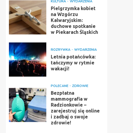
KULTURA
WYDARZENIA
Pielgrzymka kobiet
na Wzgórzu
Kalwaryjskim:
duchowe spotkanie
w Piekarach Śląskich
ROZRYWKA
WYDARZENIA
Letnia potańcówka:
tańczymy w rytmie
wakacji!
POLECANE
ZDROWIE
Bezpłatna
mammografia w
Radzionkowie –
zarejestruj się online
i zadbaj o swoje
zdrowie!