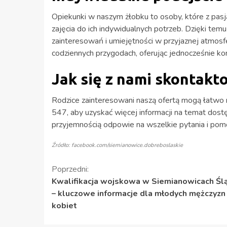
Opiekunki w naszym żłobku to osoby, które z pasj
zajęcia do ich indywidualnych potrzeb. Dzięki te
zainteresowań i umiejętności w przyjaznej atmos
codziennych przygodach, oferując jednocześnie ko
Jak się z nami skontakt
Rodzice zainteresowani naszą ofertą mogą łatwo
547, aby uzyskać więcej informacji na temat dostę
przyjemnością odpowie na wszelkie pytania i pom
Źródło: facebook.com/siemianowice.dobreboslaskie
Kontynuuj
Poprzedni:
Kwalifikacja wojskowa w Siemianowicach Śl
czytanie
– kluczowe informacje dla młodych mężczyzn 
kobiet