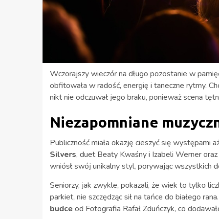
Wczorajszy wieczór na długo pozostanie w pamięc
obfitowała w radość, energię i taneczne rytmy. Ch
nikt nie odczuwał jego braku, ponieważ scena tętn
Niezapomniane muzyczn
Publiczność miała okazję cieszyć się występami aż
Silvers
, duet Beaty Kwaśny i Izabeli Werner ora
wniósł swój unikalny styl, porywając wszystkich 
Seniorzy, jak zwykle, pokazali, że wiek to tylko lic
parkiet, nie szczędząc sił na tańce do białego ran
budce
od Fotografia Rafał Zduńczyk, co dodawało