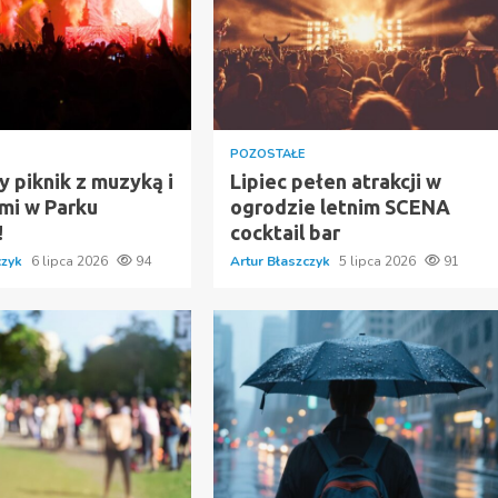
POZOSTAŁE
 piknik z muzyką i
Lipiec pełen atrakcji w
ami w Parku
ogrodzie letnim SCENA
!
cocktail bar
czyk
6 lipca 2026
94
Artur Błaszczyk
5 lipca 2026
91