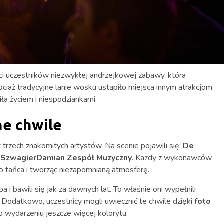
i uczestników niezwykłej andrzejkowej zabawy, która
ociaż tradycyjne lanie wosku ustąpiło miejsca innym atrakcjom,
iła życiem i niespodziankami.
e chwile
 trzech znakomitych artystów. Na scenie pojawili się:
De
z
SzwagierDamian Zespół Muzyczny
. Każdy z wykonawców
do tańca i tworząc niezapomnianą atmosferę.
zba i bawili się jak za dawnych lat. To właśnie oni wypełnili
a. Dodatkowo, uczestnicy mogli uwiecznić te chwile dzięki
foto
 wydarzeniu jeszcze więcej kolorytu.