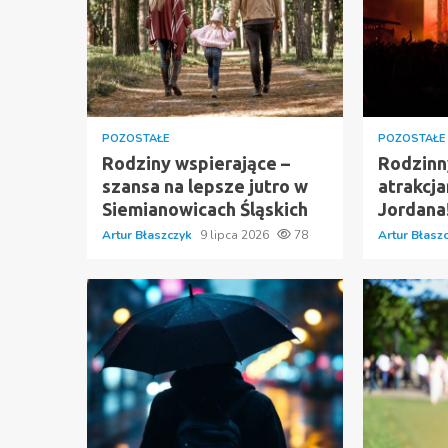
POZOSTAŁE
POZOSTAŁE
Rodziny wspierające –
Rodzinny
szansa na lepsze jutro w
atrakcj
Siemianowicach Śląskich
Jordana
Artur Błaszczyk
9 lipca 2026
78
Artur Błasz