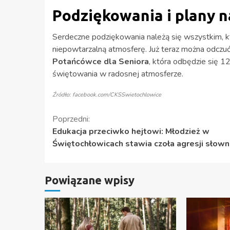
Podziękowania i plany n
Serdeczne podziękowania należą się wszystkim, któ
niepowtarzalną atmosferę. Już teraz można odczu
Potańcówce dla Seniora
, która odbędzie się 1
świętowania w radosnej atmosferze.
Źródło: facebook.com/CKSSwietochlowice
Kontynuuj
Poprzedni:
Edukacja przeciwko hejtowi: Młodzież w
czytanie
Świętochłowicach stawia czoła agresji słown
Powiązane wpisy