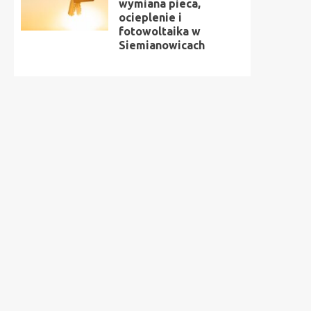
wymiana pieca,
ocieplenie i
fotowoltaika w
Siemianowicach