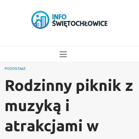
Przejdź
do
treści
MENU
GŁÓWNE
POZOSTAŁE
Rodzinny piknik z
muzyką i
atrakcjami w