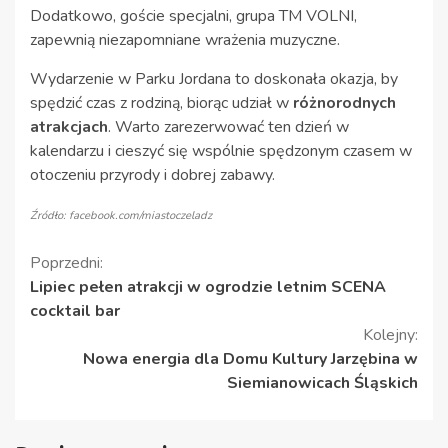
Dodatkowo, goście specjalni, grupa TM VOLNI,
zapewnią niezapomniane wrażenia muzyczne.
Wydarzenie w Parku Jordana to doskonała okazja, by
spędzić czas z rodziną, biorąc udział w
różnorodnych
atrakcjach
. Warto zarezerwować ten dzień w
kalendarzu i cieszyć się wspólnie spędzonym czasem w
otoczeniu przyrody i dobrej zabawy.
Źródło: facebook.com/miastoczeladz
Kontynuuj
Poprzedni:
Lipiec pełen atrakcji w ogrodzie letnim SCENA
czytanie
cocktail bar
Kolejny:
Nowa energia dla Domu Kultury Jarzębina w
Siemianowicach Śląskich