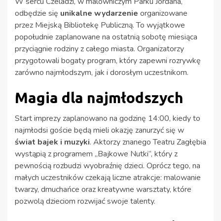
W sercu Czeladzi, w malowniczym Parku Jordana,
odbędzie się
unikalne wydarzenie
organizowane
przez Miejską Bibliotekę Publiczną. To wyjątkowe
popołudnie zaplanowane na ostatnią sobotę miesiąca
przyciągnie rodziny z całego miasta. Organizatorzy
przygotowali bogaty program, który zapewni rozrywkę
zarówno najmłodszym, jak i dorosłym uczestnikom.
Magia dla najmłodszych
Start imprezy zaplanowano na godzinę 14:00, kiedy to
najmłodsi goście będą mieli okazję zanurzyć się w
świat bajek i muzyki
. Aktorzy znanego Teatru Zagłębia
wystąpią z programem „Bajkowe Nutki”, który z
pewnością rozbudzi wyobraźnię dzieci. Oprócz tego, na
małych uczestników czekają liczne atrakcje: malowanie
twarzy, dmuchańce oraz kreatywne warsztaty, które
pozwolą dzieciom rozwijać swoje talenty.